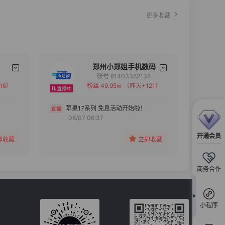
更多收藏
郑州小郑姐手机数码
账号 61403362138
16）
粉丝 49.95w
（昨天+121）
备注
分组
苹果17系列 免息活动开始啦！
08/07 06:37
收藏
开通会员
即收藏
立即收藏
商务合作
小程序