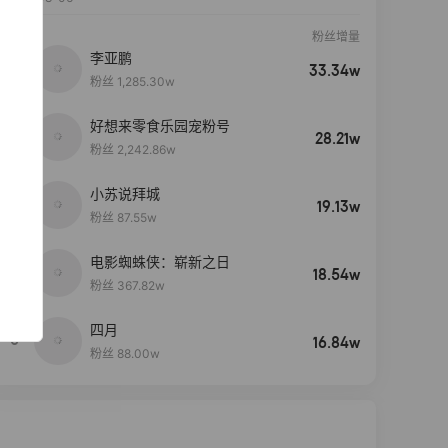
粉丝增量
李亚鹏
33.34w
粉丝 1,285.30w
好想来零食乐园宠粉号
28.21w
粉丝 2,242.86w
小苏说拜城
19.13w
粉丝 87.55w
电影蜘蛛侠：崭新之日
4
18.54w
粉丝 367.82w
四月
5
16.84w
粉丝 88.00w