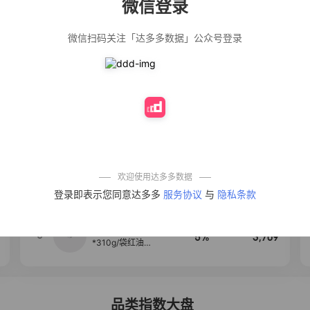
微信登录
佣金
热推达人
微信扫码关注「达多多数据」公众号登录
【净浮生】油污
28%
5,271
净厨房油烟机去
重油污去油王污
渍清洁剂油烟净
清洗剂
公仔牌顽渍净洗
20%
5,149
衣粉轻松搓洗去
污渍除菌除螨3倍
洁净去渍家用去
黄
一品欢【10包鲜
10%
4,321
凉皮】红油麻酱
鲜凉皮现做现发
免煮开袋即食劲
欢迎使用达多多数据
道爽口
艾草抽绳式免撕
4
50%
4,154
登录即表示您同意达多多
服务协议
与
隐私条款
垃圾袋大号特厚
自动收口厨房家
用宿舍不脏手实
惠装
麦醉侠 湿凉皮7袋
5
5%
3,709
*310g/袋红油麻
酱凉皮开袋即食
现做现发
品类指数大盘