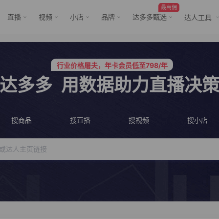
最高佣
直播
视频
小店
品牌
达多多甄选
达人工具
服务三只羊、董先生等行业头部客户
行业价格屠夫，年卡会员低至798/年
行业价格屠夫，年卡会员低至798/年
服务三只羊、董先生等行业头部客户
达多多
用数据助力直播决
搜商品
搜直播
搜视频
搜小店