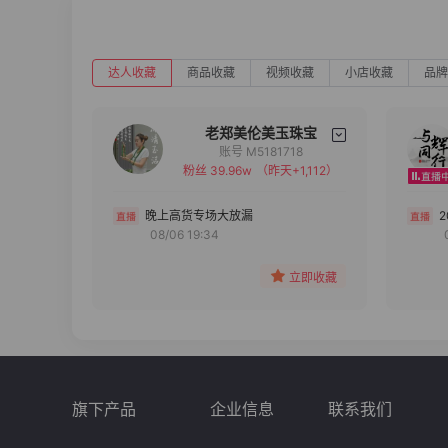
达人收藏
商品收藏
视频收藏
小店收藏
品牌
老郑美伦美玉珠宝
账号 M5181718
粉丝 39.96w
（昨天+1,112）
备注
分组
晚上高货专场大放漏
08/06 19:34
收藏
立即收藏
旗下产品
企业信息
联系我们