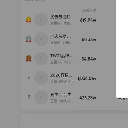
观看人次
销售额
买包包找叮
619.94w
100w+
当,一折购！
直播6小时50分
17秒
门店首发，秋
50.33w
100w+
款大上新！！
直播5小时59分
26秒
TWOI品牌直
84.54w
100w+
播间新款上
直播7小时3分5
新！！！
9秒
2026行稳致
4
1,034.51w
100w+
远
直播16小时41
分3秒
爱生活 会生
5
426.23w
100w+
活
直播16小时45
分48秒