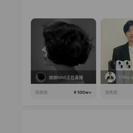
李宁儿童门店爆款赤兔8pro终于有货了，全网销冠刷新历史底价
娘娘NNS正在直播
17Pro 
¥ 100w+
¥ 100w+
销售额
销售额