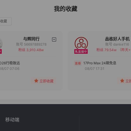
我的收藏
收藏
与辉同行
品栋好人手机
账号 56697889278
账号 danke116
粉丝 3,910.48w
粉丝 79.54w
（昨天+
备注
备注
分组
分组
2026行稳致远
17Pro Max 24期免息
08/07 07:06
08/07 17:31
收藏
收藏
立即收藏
立
移动端