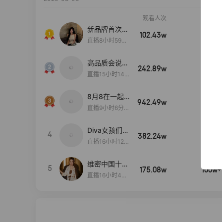
观看人次
销售额
新品牌首次大
102.43w
100w+
上新
直播8小时59分
7秒
高品质会说
242.89w
100w+
话….
直播15小时14
分50秒
8月8在一起
942.49w
100w+
生日献礼盛典
直播9小时6分1
2秒
Diva女孩们集
4
382.24w
100w+
合啦~意大利
直播16小时12
料特产来啦！
分
维密中国十周
5
175.08w
100w+
年 与你如此
直播16小时48
闪耀 抖音超
分34秒
级品牌日