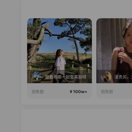
了～
跟着希娜一起变美丽呀
¥ 100w+
¥ 100w+
销售额
销售额