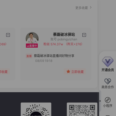
更多收藏
蔡磊破冰驿站
账号 pobingyizhan
069）
粉丝 574.37w
（昨天+276）
备注
分组
蔡磊破冰驿站直播间好物分享
08/09 19:18
收藏
开通会员
即收藏
立即收藏
商务合作
小程序