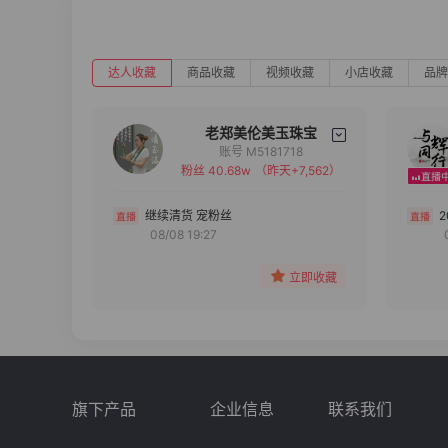
达人收藏
商品收藏
视频收藏
小店收藏
品牌
老郑美伦美玉珠宝
账号 M5181718
粉丝 40.68w
（昨天+7,562）
备注
分组
继续清货 宠粉丝
08/08 19:27
收藏
立即收藏
旗下产品
企业信息
联系我们