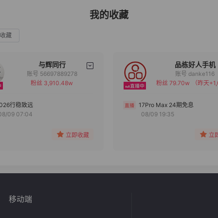
我的收藏
收藏
与辉同行
品栋好人手机
账号 56697889278
账号 danke116
粉丝 3,910.48w
粉丝 79.70w
（昨天+1,
备注
备注
分组
分组
2026行稳致远
17Pro Max 24期免息
08/09 07:04
08/09 19:35
收藏
收藏
立即收藏
立
移动端