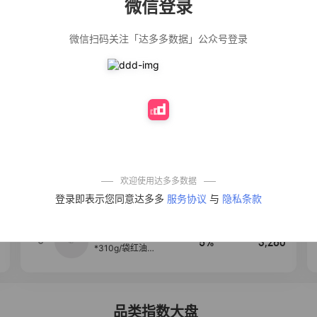
微信登录
佣金
热推达人
微信扫码关注「达多多数据」公众号登录
公仔牌顽渍净洗
20%
4,906
衣粉轻松搓洗去
污渍除菌除螨3倍
洁净去渍家用去
黄
【净浮生】油污
28%
4,849
净厨房油烟机去
重油污去油王污
渍清洁剂油烟净
清洗剂
一品欢【10包鲜
10%
4,294
凉皮】红油麻酱
鲜凉皮现做现发
免煮开袋即食劲
欢迎使用达多多数据
道爽口
【爆款推荐】力
4
12%
3,530
登录即表示您同意达多多
服务协议
与
隐私条款
士依兰香沐浴露
持久留香经典幽
莲家庭装官方正
品
麦醉侠 湿凉皮7袋
5
5%
3,260
*310g/袋红油麻
酱凉皮开袋即食
现做现发
品类指数大盘