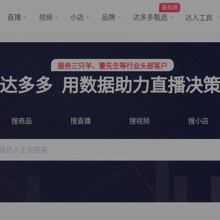
最高佣
直播
视频
小店
品牌
达多多甄选
达人工具
服务三只羊、董先生等行业头部客户
行业价格屠夫，年卡会员低至798/年
服务三只羊、董先生等行业头部客户
达多多
用数据助力直播决
行业价格屠夫，年卡会员低至798/年
搜商品
搜直播
搜视频
搜小店