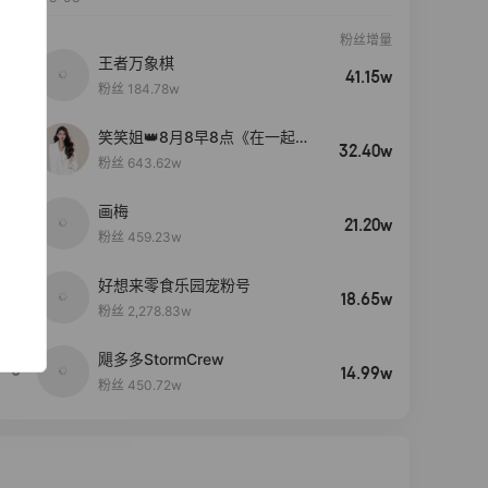
粉丝增量
王者万象棋
41.15w
粉丝 184.78w
笑笑姐👑8月8早8点《在一起》
32.40w
生日盛典
粉丝 643.62w
画梅
21.20w
粉丝 459.23w
好想来零食乐园宠粉号
4
18.65w
粉丝 2,278.83w
飓多多StormCrew
5
14.99w
粉丝 450.72w