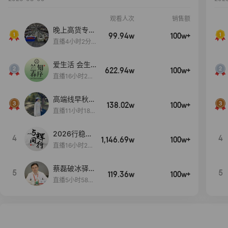
观看人次
销售额
晚上高货专场
99.94w
100w+
大放漏
直播4小时2分5
8秒
爱生活 会生
622.94w
100w+
活
直播16小时24
分31秒
高端线早秋现
138.02w
100w+
货首发
直播11小时18分
50秒
2026行稳致
4
4
1,146.69w
100w+
远
直播16小时20
分34秒
蔡磊破冰驿站
5
5
119.36w
100w+
直播间好物分
直播5小时58分
享
23秒