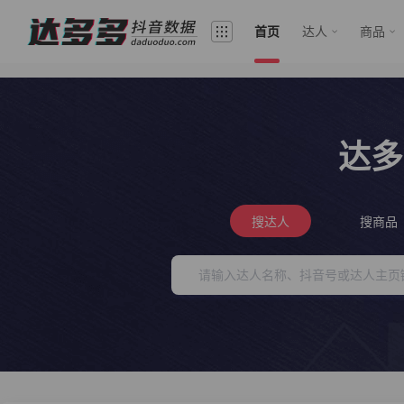
首页
达人
商品
达多
搜达人
搜商品