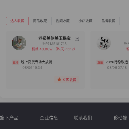
达人收藏
商品收藏
视频收藏
小店收藏
品牌收藏
老郑美伦美玉珠宝
账号 M5181718
粉丝 40.00w
（昨天+1,112）
粉
备注
分组
晚上高货专场大放漏
2026行稳致远
08/06 19:34
08/06 07:18
收藏
立即收藏
旗下产品
企业信息
联系我们
移动端