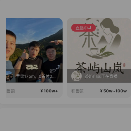
直播中
茶屿山岚正在直播
红米K100Pro11号发布
¥ 50w~100w
¥ 50w~10
销售额
销售额