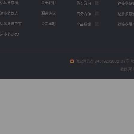
达多多数据
关于我们
购买咨询
达多多数
达多多甄选
服务协议
商务合作
达多多甄
达多多爆单宝
免责声明
产品反馈
达多多爆
达多多CRM
皖公网安备 34019202002109号
皖
数据通