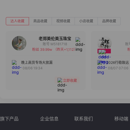
达人收藏
商品收藏
视频收藏
小店收藏
品牌收藏
老郑美伦美玉珠宝
账号 M5181718
粉丝 39.99w
（昨天+1,112）
粉
备注
分组
晚上高货专场大放漏
2026行稳致远
08/06 19:34
08/07 07:06
收藏
立即收藏
旗下产品
企业信息
联系我们
移动端