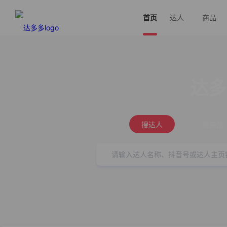
首页
达人
商品
达多
搜达人
搜商品