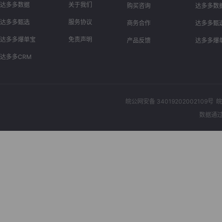
达多多数据
关于我们
购买咨询
达多多数
达多多甄选
服务协议
商务合作
达多多甄
达多多爆单宝
免责声明
产品反馈
达多多爆
达多多CRM
皖公网安备 34019202002109号
皖
数据通