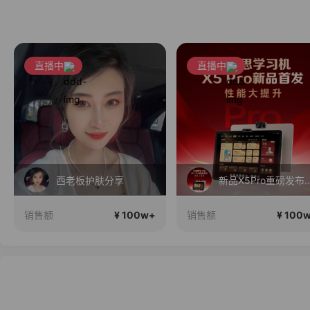
直播中
直播中
西老板护肤分享
新品X5Pro重磅发布！性能大提升！首
¥ 100w+
¥ 100
销售额
销售额