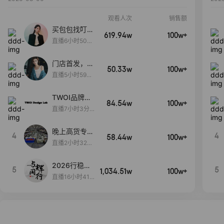
观看人次
销售额
买包包找叮
619.94w
100w+
当,一折购！
直播6小时50分
17秒
门店首发，秋
50.33w
100w+
款大上新！！
直播5小时59分
26秒
TWOI品牌直
84.54w
100w+
播间新款上
直播7小时3分5
新！！！
9秒
晚上高货专场
4
4
58.44w
100w+
大放漏
直播2小时32分
42秒
2026行稳致
5
5
1,034.51w
100w+
远
直播16小时41
分3秒