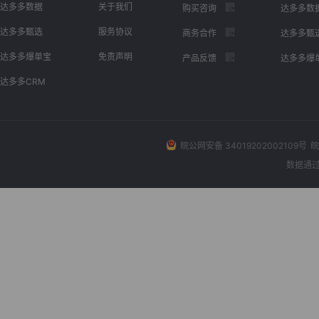
达多多数据
关于我们
购买咨询
达多多数
达多多甄选
服务协议
商务合作
达多多甄
达多多爆单宝
免责声明
产品反馈
达多多爆
达多多CRM
皖公网安备 34019202002109号
皖
数据通