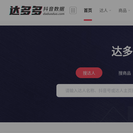
首页
达人
商品
达多
搜达人
搜商品