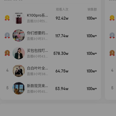
观看人次
销售额
K100pro系列
92.42w
100w+
新品预约中~
直播22小时5分
56秒
你们想要的
117.74w
100w+
包！终于来
直播3小时31分
了！包你满
30秒
意！
买包包找叮
578.30w
100w+
当,一折购！
直播6小时43分
2秒
白白叶叶全品
4
4
64.75w
100w+
类好物补贴节
直播3小时38分
~
57秒
新款现货来了
5
5
53.94w
100w+
～
直播9小时45分
2秒