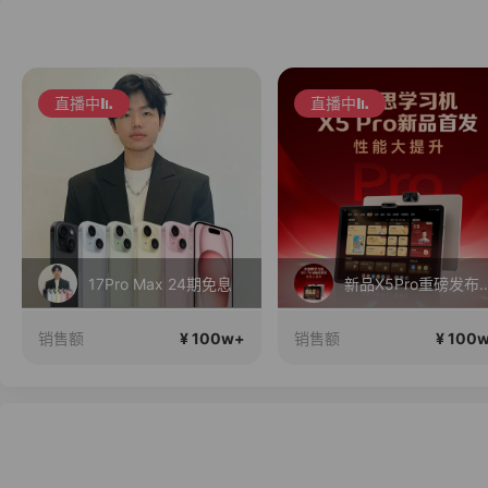
直播中
直播中
17Pro Max 24期免息
新品X5Pro重磅发布！性能大提升！首
¥ 100w+
¥ 100
销售额
销售额