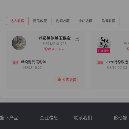
达人收藏
商品收藏
视频收藏
小店收藏
品牌收藏
老郑美伦美玉珠宝
账号 M5181718
粉丝 40.67w
粉
备注
分组
继续清货 宠粉丝
2026行稳致远
08/08 19:27
08/10 07:33
收藏
立即收藏
旗下产品
企业信息
联系我们
移动端