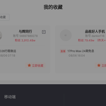
我的收藏
收藏
与辉同行
品栋好人手机
账号 56697889278
账号 danke116
粉丝 3,910.48w
粉丝 79.49w
（昨天+
备注
备注
分组
分组
2026行稳致远
17Pro Max 24期免息
08/06 07:18
08/06 16:04
收藏
收藏
立即收藏
立
移动端