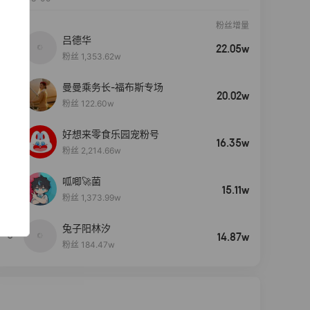
粉丝增量
吕德华
22.05w
粉丝 1,353.62w
曼曼乘务长-福布斯专场
20.02w
粉丝 122.60w
好想来零食乐园宠粉号
16.35w
粉丝 2,214.66w
呱唧🚀菌
4
15.11w
粉丝 1,373.99w
兔子阳林汐
5
14.87w
粉丝 184.47w