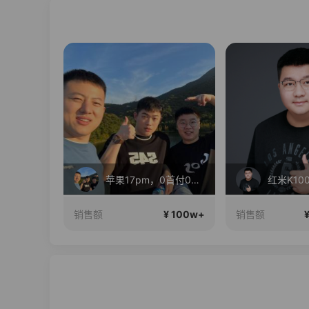
长三角国际6号仓正在直播
苹果17pm，0首付0利息！
¥ 100w+
¥ 100w+
销售额
销售额