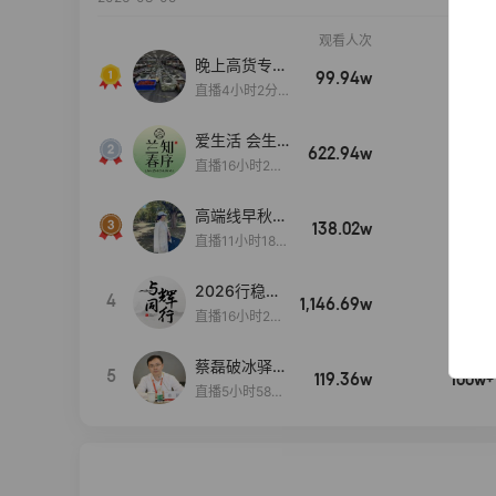
观看人次
销售额
晚上高货专场
99.94w
100w+
大放漏
直播4小时2分5
8秒
爱生活 会生
622.94w
100w+
活
直播16小时24
分31秒
高端线早秋现
138.02w
100w+
货首发
直播11小时18分
50秒
2026行稳致
4
1,146.69w
100w+
远
直播16小时20
分34秒
蔡磊破冰驿站
5
119.36w
100w+
直播间好物分
直播5小时58分
享
23秒