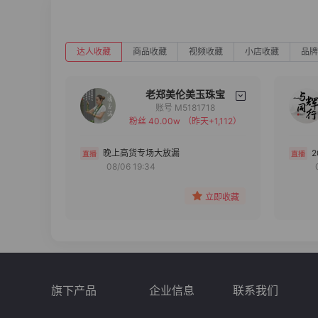
达人收藏
商品收藏
视频收藏
小店收藏
品牌
老郑美伦美玉珠宝
账号 M5181718
粉丝 40.00w
（昨天+1,112）
备注
分组
晚上高货专场大放漏
08/06 19:34
收藏
立即收藏
旗下产品
企业信息
联系我们