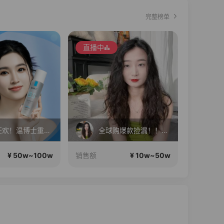
完整榜单
直播中
直播中
暑期狂欢！温博士重磅福利机制 ! 明星同款套装!限时狂欢！
全球购爆款捡漏！！！！
新
¥ 50w~100w
¥ 10w~50w
销售额
销售额