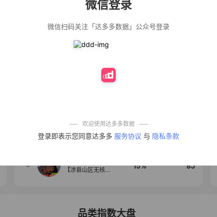
微信登录
佣金
热推达人
微信扫码关注「达多多数据」公众号登录
公仔牌顽渍净洗
20%
153
衣粉轻松搓洗去
污渍除菌除螨3倍
洁净去渍家用去
黄
防盗刷金属卡包
50%
112
男士不锈钢卡片
包女式防消磁小
巧卡盒卡套
法式气质温柔风
12%
109
荷叶边长袖衬衫
女设计感小众秋
季大码mm宽松上
欢迎使用达多多数据
衣潮
【试吃两包】松
4
40%
100
登录即表示您同意达多多
服务协议
与
隐私条款
茸红烧酱汁红烧
肉大棒骨红烧排
骨调味酱D
【净重无添加】
5
15%
83
【涉县山区无核
黑枣】产地直发
新鲜无添加正宗
黑枣圆枣
品类指数大盘