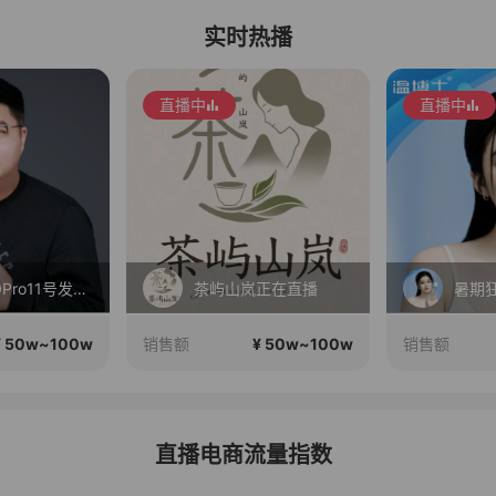
实时热播
直播中
直播中
红米K100Pro11号发布，三星Fold8折叠屏现货！
茶屿山岚正在直播
¥ 50w~100w
¥ 50w~100w
销售额
销售额
直播电商流量指数