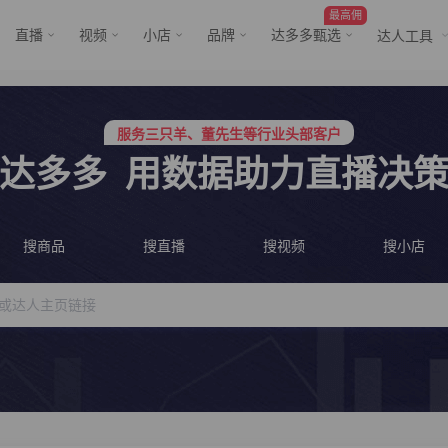
最高佣
直播
视频
小店
品牌
达多多甄选
达人工具
行业价格屠夫，年卡会员低至798/年
服务三只羊、董先生等行业头部客户
行业价格屠夫，年卡会员低至798/年
达多多
用数据助力直播决
服务三只羊、董先生等行业头部客户
搜商品
搜直播
搜视频
搜小店