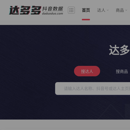
首页
达人
商品
达多
搜达人
搜商品