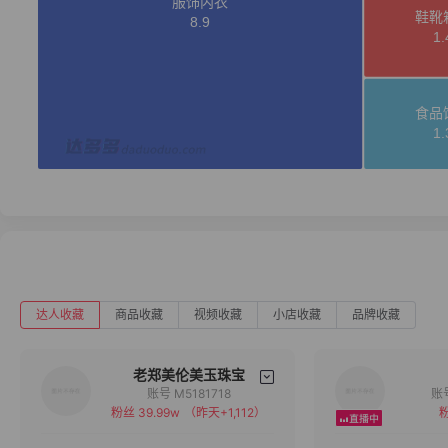
达人收藏
商品收藏
视频收藏
小店收藏
品牌收藏
老郑美伦美玉珠宝
账号 M5181718
粉丝 39.99w
（昨天+1,112）
粉
备注