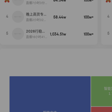
84.54w
100w+
播间新款上
直播7小时3分5
新！！！
9秒
晚上高货专场
4
4
58.44w
100w+
大放漏
直播2小时32分
42秒
2026行稳致
5
5
1,034.51w
100w+
远
直播16小时41
分3秒