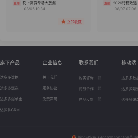
分组
晚上高货专场大放漏
2026行稳致远
08/06 19:34
08/07 07:06
收藏
立即收藏
旗下产品
企业信息
联系我们
移动端
达多多数据
关于我们
购买咨询
达多多数
达多多甄选
服务协议
商务合作
达多多甄
达多多爆单宝
免责声明
产品反馈
达多多爆
达多多CRM
皖公网安备 34019202002109号
皖