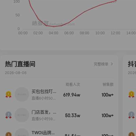
热门直播间
抖
完整榜单
2026-08-06
202
观看人次
销售额
买包包找叮
619.94w
100w+
当,一折购！
直播6小时50分
17秒
门店首发，秋
50.33w
100w+
款大上新！！
直播5小时59分
26秒
TWOI品牌直