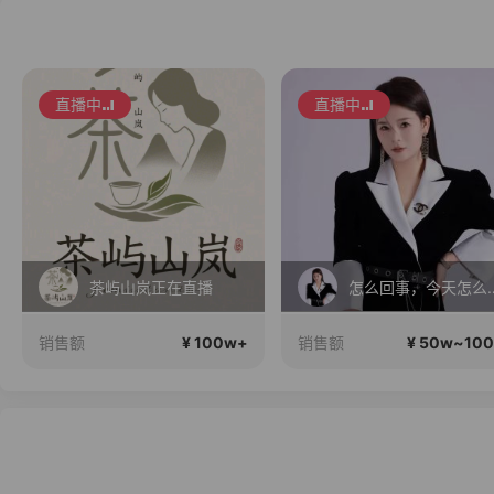
直播中
直播中
茶屿山岚正在直播
怎么回事，今天
¥ 100w+
¥ 50w~10
销售额
销售额