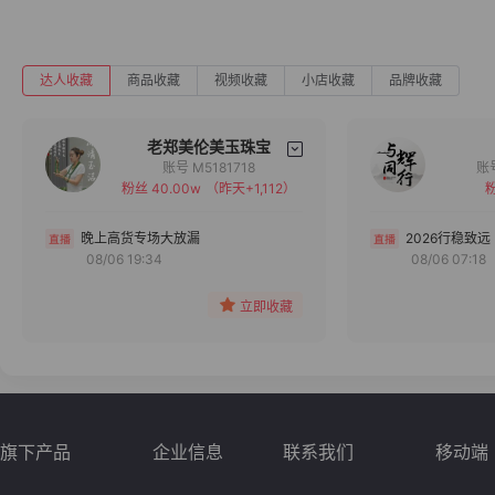
达人收藏
商品收藏
视频收藏
小店收藏
品牌收藏
老郑美伦美玉珠宝
账号 M5181718
粉丝 40.00w
（昨天+1,112）
粉
备注
分组
晚上高货专场大放漏
2026行稳致远
08/06 19:34
08/06 07:18
收藏
立即收藏
旗下产品
企业信息
联系我们
移动端