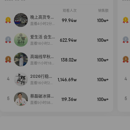
观看人次
销售额
晚上高货专场
99.94w
100w+
大放漏
直播4小时2分5
8秒
爱生活 会生
622.94w
100w+
活
直播16小时24
分31秒
高端线早秋现
138.02w
100w+
货首发
直播11小时18分
50秒
2026行稳致
4
4
1,146.69w
100w+
远
直播16小时20
分34秒
蔡磊破冰驿站
5
5
119.36w
100w+
直播间好物分
直播5小时58分
享
23秒