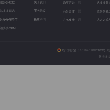
达多多数据
关于我们
购买咨询
达多多数
达多多甄选
服务协议
商务合作
达多多甄
达多多爆单宝
免责声明
产品反馈
达多多爆
达多多CRM
皖公网安备 34019202002109号
皖
数据通