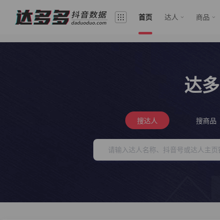
首页
达人
商品
达多
搜达人
搜商品