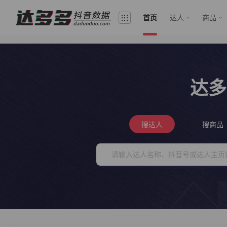
首页
达人
商品
达多
搜达人
搜商品