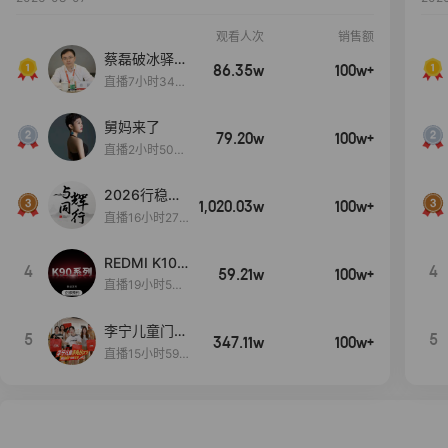
观看人次
销售额
蔡磊破冰驿站
86.35w
100w+
直播间好物分
直播7小时34分
享
3秒
舅妈来了
79.20w
100w+
直播2小时50分
53秒
2026行稳致
1,020.03w
100w+
远
直播16小时27
分18秒
REDMI K100
4
4
59.21w
100w+
Pro系列新品
直播19小时53
手机预约开
分25秒
启！
李宁儿童门店
5
5
347.11w
100w+
爆款赤兔8pr
直播15小时59
o终于有货
分52秒
了，全网销冠
刷新历史底价