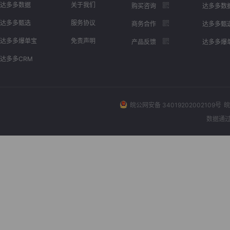
达多多数据
关于我们
购买咨询
达多多数
达多多甄选
服务协议
商务合作
达多多甄
达多多爆单宝
免责声明
产品反馈
达多多爆
达多多CRM
皖公网安备 34019202002109号
皖
数据通