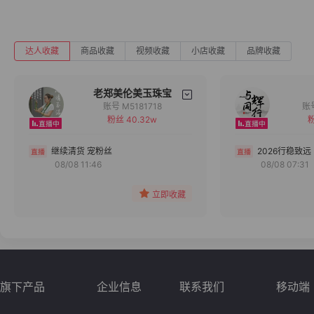
达人收藏
商品收藏
视频收藏
小店收藏
品牌收藏
老郑美伦美玉珠宝
账号 M5181718
粉丝 40.32w
粉
备注
分组
继续清货 宠粉丝
2026行稳致远
08/08 11:46
08/08 07:31
收藏
立即收藏
旗下产品
企业信息
联系我们
移动端