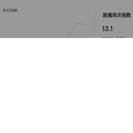
直播场次指数
13.1
+0.23
较前日
%
直播GMV指
数
22.6
+4.15
较前日
%
抖音热推商品
完整榜单
2026-08-08