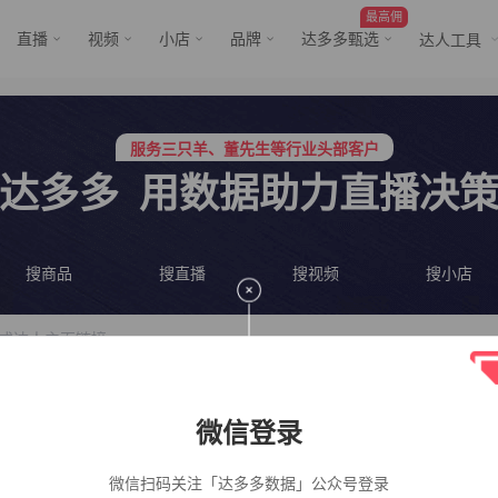
最高佣
直播
视频
小店
品牌
达多多甄选
达人工具
服务三只羊、董先生等行业头部客户
行业价格屠夫，年卡会员低至798/年
服务三只羊、董先生等行业头部客户
达多多
用数据助力直播决
行业价格屠夫，年卡会员低至798/年
搜商品
搜直播
搜视频
搜小店
微信登录
微信扫码关注「达多多数据」公众号登录