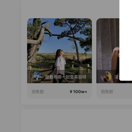
了～
跟着希娜一起变美丽呀
¥ 100w+
¥ 100w+
销售额
销售额