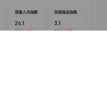
观看人次指数
热销商品指数
26.1
3.1
+0.19
+3.37
较前日
较前日
%
%
直播销量指数
场均GMV指
数
16.2
17.3
-0.98
较前日
%
+3.96
较前日
%
达人涨粉榜
完整榜单
2026-08-08