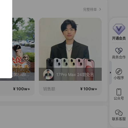
完整榜单
开通会员
商务合作
丝芙兰入驻大牌BABI！竟然打到这个价？？
17Pro Max 24期免息
小程序
¥ 100w+
¥ 100w+
销售额
销售额
公众号
联系客服