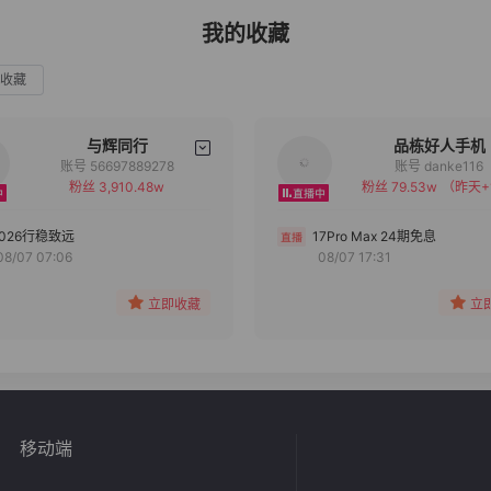
我的收藏
收藏
与辉同行
品栋好人手机
账号 56697889278
账号 danke116
粉丝 3,910.48w
粉丝 79.53w
（昨天+
备注
备注
分组
分组
2026行稳致远
17Pro Max 24期免息
08/07 07:06
08/07 17:31
收藏
收藏
立即收藏
立
移动端