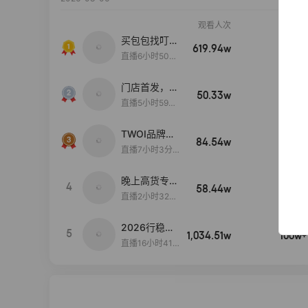
观看人次
销售额
买包包找叮
619.94w
100w+
当,一折购！
直播6小时50分
17秒
门店首发，秋
50.33w
100w+
款大上新！！
直播5小时59分
26秒
TWOI品牌直
84.54w
100w+
播间新款上
直播7小时3分5
新！！！
9秒
晚上高货专场
4
58.44w
100w+
大放漏
直播2小时32分
42秒
2026行稳致
5
1,034.51w
100w+
远
直播16小时41
分3秒