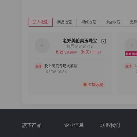
达人收藏
商品收藏
视频收藏
小店收藏
品牌
老郑美伦美玉珠宝
账号 M5181718
粉丝 39.96w
（昨天+1,112）
备注
分组
晚上高货专场大放漏
08/06 19:34
收藏
立即收藏
旗下产品
企业信息
联系我们