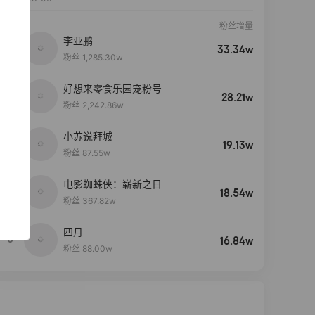
粉丝增量
李亚鹏
33.34w
粉丝 1,285.30w
好想来零食乐园宠粉号
28.21w
粉丝 2,242.86w
小苏说拜城
19.13w
粉丝 87.55w
电影蜘蛛侠：崭新之日
4
18.54w
粉丝 367.82w
四月
5
16.84w
粉丝 88.00w