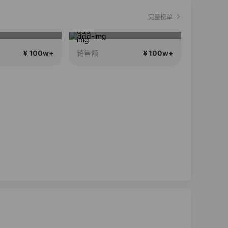
完整榜单
李宁儿童门店爆款赤兔8pro终于有货了，全网销冠刷新历史底价
娘娘NNS正在直播
1
¥ 100w+
¥ 100w+
销售额
销售额