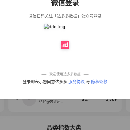
微信登录
佣金
热推达人
微信扫码关注「达多多数据」公众号登录
【净浮生】油污
28%
5,271
净厨房油烟机去
重油污去油王污
渍清洁剂油烟净
清洗剂
公仔牌顽渍净洗
20%
5,149
衣粉轻松搓洗去
污渍除菌除螨3倍
洁净去渍家用去
黄
一品欢【10包鲜
10%
4,321
凉皮】红油麻酱
鲜凉皮现做现发
免煮开袋即食劲
欢迎使用达多多数据
道爽口
艾草抽绳式免撕
4
50%
4,154
登录即表示您同意达多多
服务协议
与
隐私条款
垃圾袋大号特厚
自动收口厨房家
用宿舍不脏手实
惠装
麦醉侠 湿凉皮7袋
5
5%
3,709
*310g/袋红油麻
酱凉皮开袋即食
现做现发
品类指数大盘