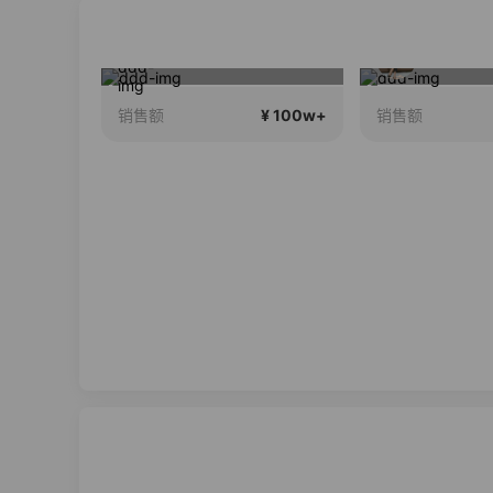
蔡磊破冰驿站直播间好物分享
聊天
春季新款
¥ 100w+
¥ 100w+
销售额
销售额