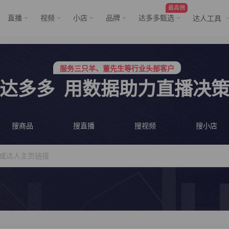
最高佣
直播
视频
小店
品牌
达多多甄选
达人工具
行业价格屠夫，年卡会员低至798/年
服务三只羊、董先生等行业头部客户
行业价格屠夫，年卡会员低至798/年
达多多
用数据助力直播决
服务三只羊、董先生等行业头部客户
搜商品
搜直播
搜视频
搜小店