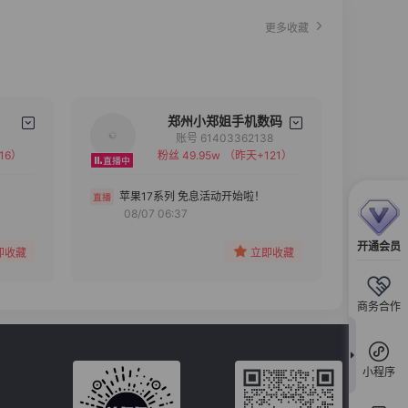
更多收藏
郑州小郑姐手机数码
账号 61403362138
16）
粉丝 49.95w
（昨天+121）
备注
分组
苹果17系列 免息活动开始啦！
08/07 06:37
收藏
开通会员
即收藏
立即收藏
商务合作
小程序