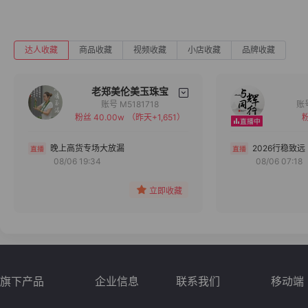
达人收藏
商品收藏
视频收藏
小店收藏
品牌收藏
老郑美伦美玉珠宝
账号 M5181718
粉丝 40.00w
（昨天+1,651）
粉
备注
分组
晚上高货专场大放漏
2026行稳致远
08/06 19:34
08/06 07:18
收藏
立即收藏
旗下产品
企业信息
联系我们
移动端