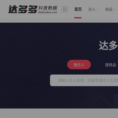
首页
达人
商品
达多
搜达人
搜商品