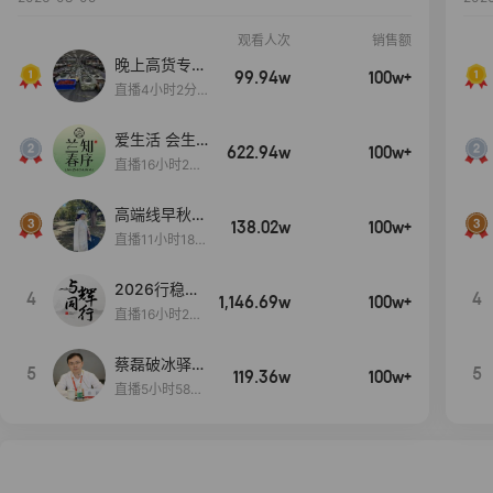
观看人次
销售额
晚上高货专场
99.94w
100w+
大放漏
直播4小时2分5
8秒
爱生活 会生
622.94w
100w+
活
直播16小时24
分31秒
高端线早秋现
138.02w
100w+
货首发
直播11小时18分
50秒
2026行稳致
4
4
1,146.69w
100w+
远
直播16小时20
分34秒
蔡磊破冰驿站
5
5
119.36w
100w+
直播间好物分
直播5小时58分
享
23秒