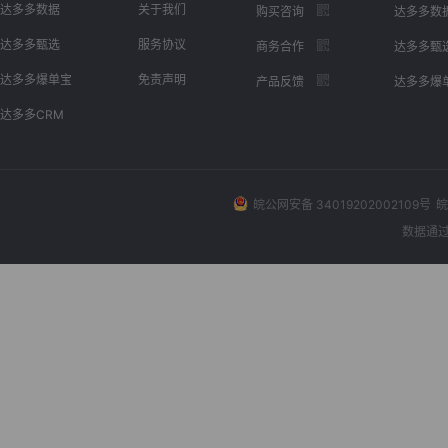
达多多数据
关于我们
购买咨询
达多多数
达多多甄选
服务协议
商务合作
达多多甄
达多多爆单宝
免责声明
产品反馈
达多多爆
达多多CRM
皖公网安备 34019202002109号
皖
数据通