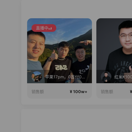
直播中
长三角国际6号仓正在直播
苹果17pm，0首付0利息！
¥ 100w+
¥ 100w+
销售额
销售额