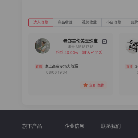
达人收藏
商品收藏
视频收藏
小店收藏
品牌
老郑美伦美玉珠宝
账号 M5181718
粉丝 40.00w
（昨天+1,112）
备注
分组
晚上高货专场大放漏
08/06 19:34
收藏
立即收藏
旗下产品
企业信息
联系我们