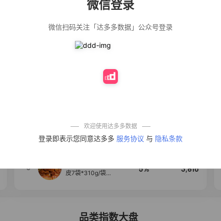
微信登录
佣金
热推达人
微信扫码关注「达多多数据」公众号登录
【净浮生】油污
28%
5,199
净厨房油烟机去
重油污去油王污
渍清洁剂油烟净
清洗剂
公仔牌顽渍净洗
20%
5,177
衣粉轻松搓洗去
污渍除菌除螨3倍
洁净去渍家用去
黄
【75只装】手提
50%
4,303
式垃圾袋子穿绳
加厚家用宿舍塑
料袋厨房抽绳式
欢迎使用达多多数据
垃圾袋
一品欢【10包鲜
4
10%
4,286
登录即表示您同意达多多
服务协议
与
隐私条款
凉皮】红油麻酱
鲜凉皮现做现发
免煮开袋即食劲
道爽口
【麦醉侠】湿凉
5
5%
3,816
皮7袋*310g/袋红
油麻酱凉皮开袋
即食速食现做现
发
品类指数大盘