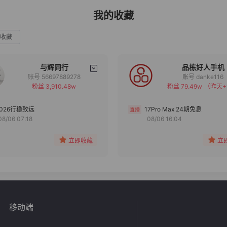
我的收藏
收藏
与辉同行
品栋好人手机
账号 56697889278
账号 danke116
粉丝 3,910.48w
粉丝 79.49w
（昨天+
备注
备注
分组
分组
2026行稳致远
17Pro Max 24期免息
08/06 07:18
08/06 16:04
收藏
收藏
立即收藏
立
移动端