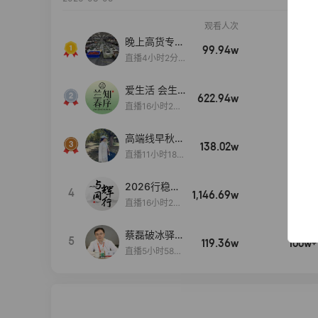
观看人次
销售额
晚上高货专场
99.94w
100w+
大放漏
直播4小时2分5
8秒
爱生活 会生
622.94w
100w+
活
直播16小时24
分31秒
高端线早秋现
138.02w
100w+
货首发
直播11小时18分
50秒
2026行稳致
4
1,146.69w
100w+
远
直播16小时20
分34秒
蔡磊破冰驿站
5
119.36w
100w+
直播间好物分
直播5小时58分
享
23秒