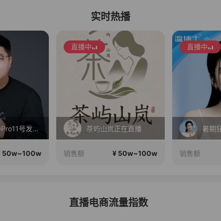
实时热播
直播中
直播中
红米K100Pro11号发布，三星Fold8折叠屏现货！
茶屿山岚正在直播
¥ 50w~100w
¥ 50w~100w
销售额
销售额
直播电商流量指数