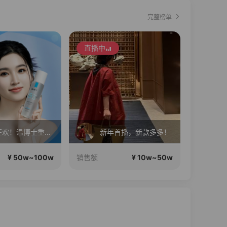
完整榜单
直播中
直播中
暑期狂欢！温博士重磅福利机制 ! 明星同款套装!限时狂欢！
新年首播，新款多多！
¥ 50w~100w
¥ 10w~50w
销售额
销售额