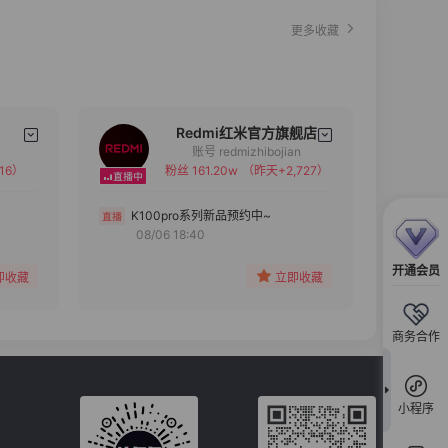
更多收藏
Redmi红米官方旗舰店
账号 redmizhibojian
16）
粉丝 161.20w
（昨天+2,727）
备注
分组
K100pro系列新品预约中~
08/06 18:40
收藏
开通会员
即收藏
立即收藏
商务合作
小程序