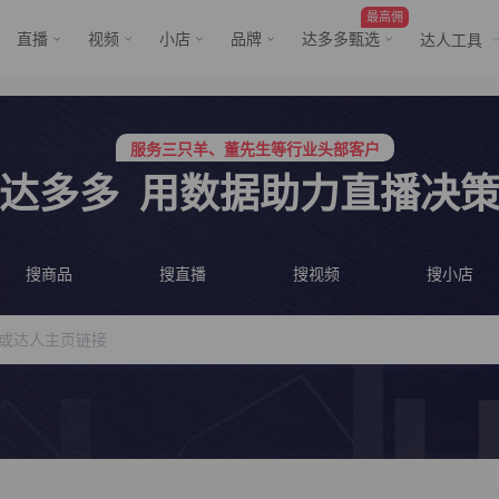
最高佣
直播
视频
小店
品牌
达多多甄选
达人工具
行业价格屠夫，年卡会员低至798/年
服务三只羊、董先生等行业头部客户
行业价格屠夫，年卡会员低至798/年
达多多
用数据助力直播决
服务三只羊、董先生等行业头部客户
搜商品
搜直播
搜视频
搜小店