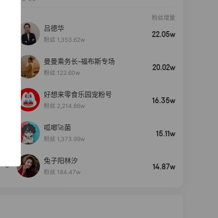
粉丝增量
吕德华
22.05w
粉丝 1,353.62w
曼曼乘务长-福布斯专场
20.02w
粉丝 122.60w
好想来零食乐园宠粉号
16.35w
粉丝 2,214.66w
呱唧🚀菌
4
15.11w
粉丝 1,373.99w
兔子阳林汐
5
14.87w
粉丝 184.47w