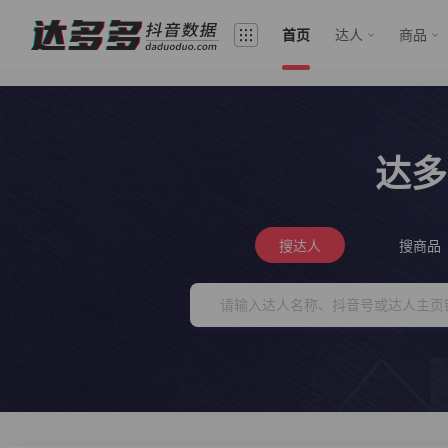
首页
达人
商品
达多
搜达人
搜商品