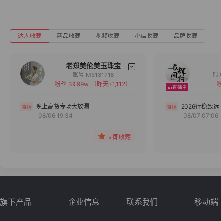
达人收藏
商品收藏
视频收藏
小店收藏
品牌收藏
老郑美伦美玉珠宝
账号 M5181718
粉丝 39.99w
（昨天+1,112）
粉
备注
分组
晚上高货专场大放漏
2026行稳致远
08/06 19:34
08/07 07:06
收藏
立即收藏
旗下产品
企业信息
联系我们
移动端