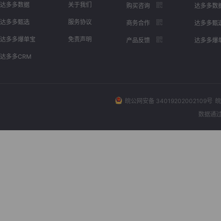
达多多数据
关于我们
购买咨询
达多多数
达多多甄选
服务协议
商务合作
达多多甄
达多多爆单宝
免责声明
产品反馈
达多多爆
达多多CRM
皖公网安备 34019202002109号
皖
数据通