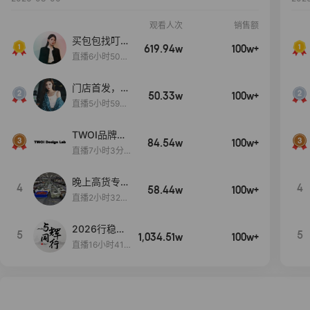
观看人次
销售额
买包包找叮
619.94w
100w+
当,一折购！
直播6小时50分
17秒
门店首发，秋
50.33w
100w+
款大上新！！
直播5小时59分
26秒
TWOI品牌直
84.54w
100w+
播间新款上
直播7小时3分5
新！！！
9秒
晚上高货专场
4
4
58.44w
100w+
大放漏
直播2小时32分
42秒
2026行稳致
5
5
1,034.51w
100w+
远
直播16小时41
分3秒