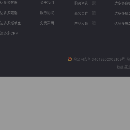
达多多数据
关于我们
购买咨询
达多多数
达多多甄选
服务协议
商务合作
达多多甄
达多多爆单宝
免责声明
产品反馈
达多多爆
达多多CRM
皖公网安备 34019202002109号
皖
数据通