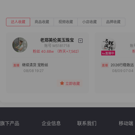
达人收藏
商品收藏
视频收藏
小店收藏
品牌收藏
老郑美伦美玉珠宝
账号 M5181718
粉丝 40.68w
（昨天+7,562）
粉
备注
分组
继续清货 宠粉丝
2026行稳致远
08/08 19:27
08/09 07:04
收藏
立即收藏
旗下产品
企业信息
联系我们
移动端