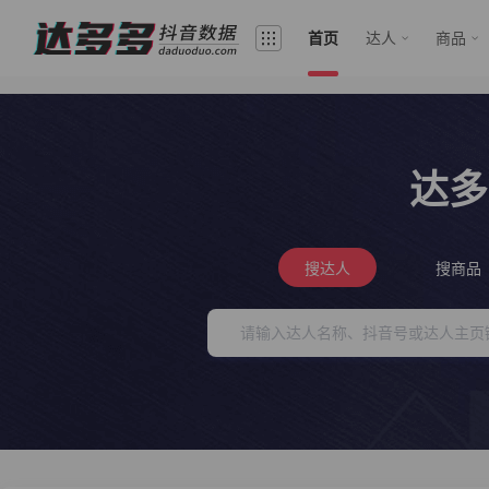
首页
达人
商品
达多
搜达人
搜商品