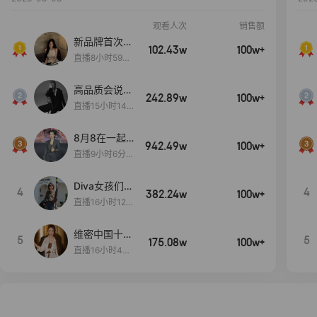
观看人次
销售额
新品牌首次大
102.43w
100w+
上新
直播8小时59分
7秒
高品质会说
242.89w
100w+
话….
直播15小时14
分50秒
8月8在一起
942.49w
100w+
生日献礼盛典
直播9小时6分1
2秒
Diva女孩们集
4
4
382.24w
100w+
合啦~意大利
直播16小时12
料特产来啦！
分
维密中国十周
5
5
175.08w
100w+
年 与你如此
直播16小时48
闪耀 抖音超
分34秒
级品牌日