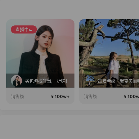
直播中
买包包找叮当,一折购！
跟着希娜一起变美丽
¥ 100w+
¥ 100
销售额
销售额