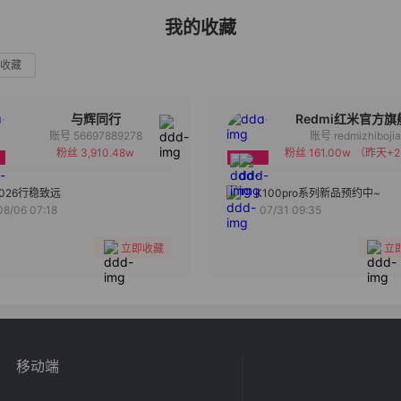
我的收藏
收藏
与辉同行
Redmi红米官方旗
账号 56697889278
账号 redmizhiboji
粉丝 3,910.48w
粉丝 161.00w
（昨天+2
备注
备注
分组
分组
2026行稳致远
K100pro系列新品预约中~
08/06 07:18
07/31 09:35
收藏
收藏
立即收藏
立
移动端