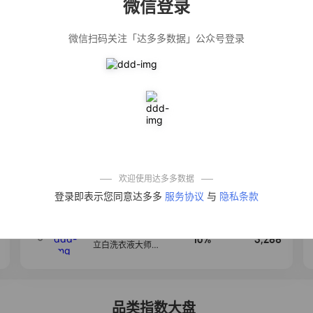
微信登录
佣金
热推达人
微信扫码关注「达多多数据」公众号登录
【净浮生】油污
28%
5,199
净厨房油烟机去
重油污去油王污
渍清洁剂油烟净
清洗剂
公仔牌顽渍净洗
20%
5,177
衣粉轻松搓洗去
污渍除菌除螨3倍
洁净去渍家用去
黄
一品欢【10包鲜
10%
4,286
凉皮】红油麻酱
鲜凉皮现做现发
免煮开袋即食劲
欢迎使用达多多数据
道爽口
麦醉侠 湿凉皮7袋
4
5%
3,816
登录即表示您同意达多多
服务协议
与
隐私条款
*310g/袋红油麻
酱凉皮开袋即食
现做现发
【官方补贴HZ】
5
10%
3,288
立白洗衣液大师
香氛持久留香去
污旅行装家庭装
护色
品类指数大盘