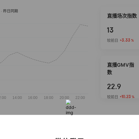
直播场次指数
13
+3.33
较前日
%
直播GMV指
数
22.9
+10.23
较前日
%
抖音热推商品
完整榜单
2026-08-05