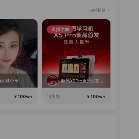
完整榜单
直播中
直播中
板护肤分享
新品X5Pro重磅发布！性能大提升！首发补贴还送千元好礼！
¥ 100w+
¥ 100w+
销售额
销售额