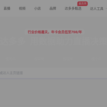
最高佣
直播
视频
小店
品牌
达多多甄选
达人工具
行业价格屠夫，年卡会员低至798/年
服务三只羊、董先生等行业头部客户
行业价格屠夫，年卡会员低至798/年
服务三只羊、董先生等行业头部客户
达多多
用数据助力直播决
搜商品
搜直播
搜视频
搜小店