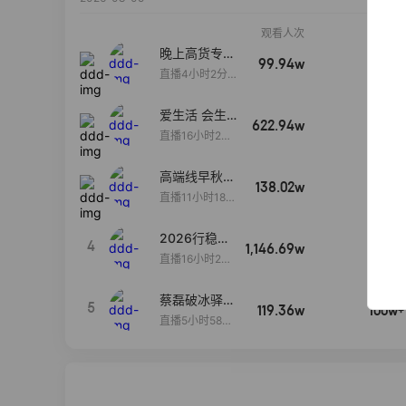
观看人次
销售额
晚上高货专场
99.94w
100w+
大放漏
直播4小时2分5
8秒
爱生活 会生
622.94w
100w+
活
直播16小时24
分31秒
高端线早秋现
138.02w
100w+
货首发
直播11小时18分
50秒
2026行稳致
4
1,146.69w
100w+
远
直播16小时20
分34秒
蔡磊破冰驿站
5
119.36w
100w+
直播间好物分
直播5小时58分
享
23秒