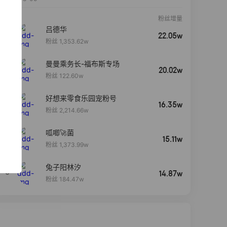
粉丝增量
吕德华
22.05w
粉丝 1,353.62w
曼曼乘务长-福布斯专场
20.02w
粉丝 122.60w
好想来零食乐园宠粉号
16.35w
粉丝 2,214.66w
呱唧🚀菌
4
15.11w
粉丝 1,373.99w
兔子阳林汐
5
14.87w
粉丝 184.47w