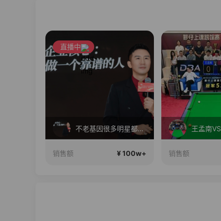
直播中
 抢现货
不老基因很多明星都在用，好评率高于同行96%
王孟南V
¥ 100w+
¥ 100w+
销售额
销售额