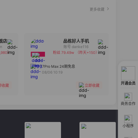
更多收藏
舰店
品栋好人手机
an
账号 danke116
,980）
粉丝 79.49w
（昨天+150）
备注
分组
17Pro Max 24期免息
08/06 10:19
收藏
开通会员
即收藏
立即收藏
商务合作
小程序