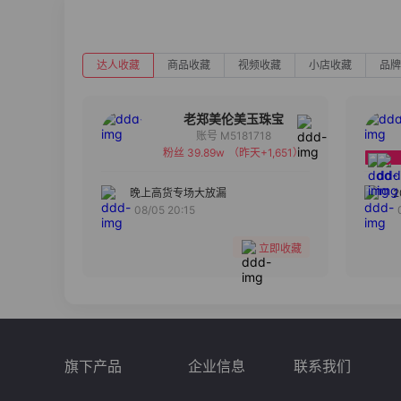
达人收藏
商品收藏
视频收藏
小店收藏
品牌
老郑美伦美玉珠宝
账号 M5181718
粉丝 39.89w
（昨天+1,651）
备注
分组
晚上高货专场大放漏
08/05 20:15
收藏
立即收藏
旗下产品
企业信息
联系我们