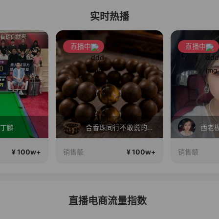
实时热播
直播中
直播中
S丁鹏
合香珠同行不敢说的秘密~
西老
¥ 100w+
¥ 100w+
销售额
销售额
直播电商流量指数