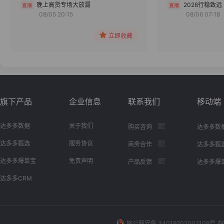
分组
晚上高货专场大放漏
2026行稳致远
08/05 20:15
08/06 07:18
收藏
立即收藏
旗下产品
企业信息
联系我们
移动端
达多多数据
关于我们
购买咨询
达多多数
达多多甄选
服务协议
商务合作
达多多甄
达多多爆单宝
免责声明
产品反馈
达多多爆
达多多CRM
皖公网安备 34019202002109号
皖