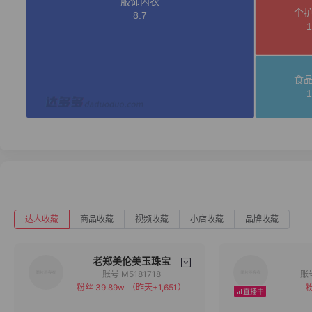
达人收藏
商品收藏
视频收藏
小店收藏
品牌收藏
老郑美伦美玉珠宝
账号 M5181718
粉丝 39.89w
（昨天+1,651）
粉
备注