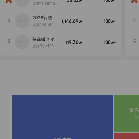
138.02w
100w+
货首发
直播11小时18分
50秒
2026行稳致
4
4
1,146.69w
100w+
远
直播16小时20
分34秒
蔡磊破冰驿站
5
5
119.36w
100w+
直播间好物分
直播5小时58分
享
23秒