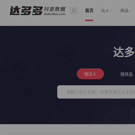
首页
达人
商品
达多
搜达人
搜商品