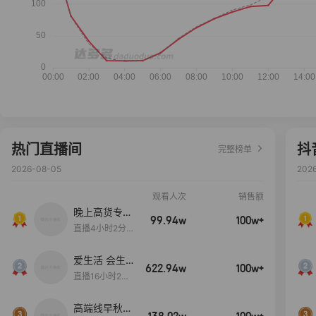
热门直播间
抖
完整榜单
2026-08-05
202
观看人次
销售额
晚上高货专场
99.94w
100w+
大放漏
直播4小时2分5
8秒
爱生活 会生
622.94w
100w+
活
直播16小时24
分31秒
高端线早秋现