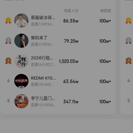
观看人次
销售额
蔡磊破冰驿站
86.35w
100w+
直播间好物分
直播7小时34分
享
3秒
舅妈来了
79.20w
100w+
直播2小时50分
53秒
2026行稳致
1,020.03w
100w+
远
直播16小时27
分18秒
REDMI K100
4
4
63.54w
100w+
Pro系列新品
直播1天48分20
手机预约开
秒
启！
李宁儿童门店
5
5
347.11w
100w+
爆款赤兔8pr
直播15小时59
o终于有货
分52秒
了，全网销冠
刷新历史底价