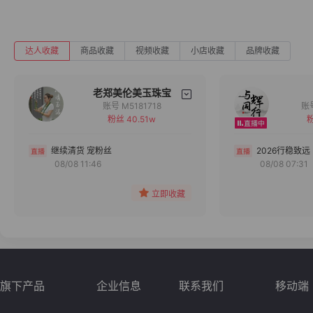
达人收藏
商品收藏
视频收藏
小店收藏
品牌收藏
老郑美伦美玉珠宝
账号 M5181718
粉丝 40.51w
粉
备注
分组
继续清货 宠粉丝
2026行稳致远
08/08 11:46
08/08 07:31
收藏
立即收藏
旗下产品
企业信息
联系我们
移动端