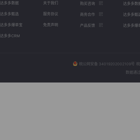
达多多数据
关于我们
购买咨询
达多多数
达多多甄选
服务协议
商务合作
达多多甄
达多多爆单宝
免责声明
产品反馈
达多多爆
达多多CRM
皖公网安备 34019202002109号
皖
数据通