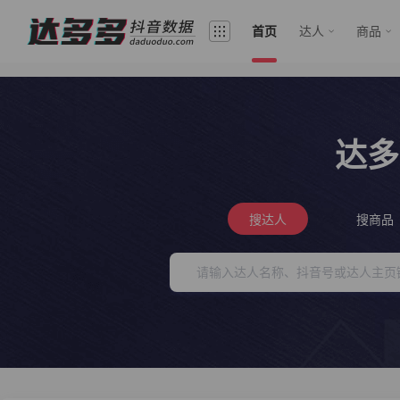
首页
达人
商品
达多
搜达人
搜商品