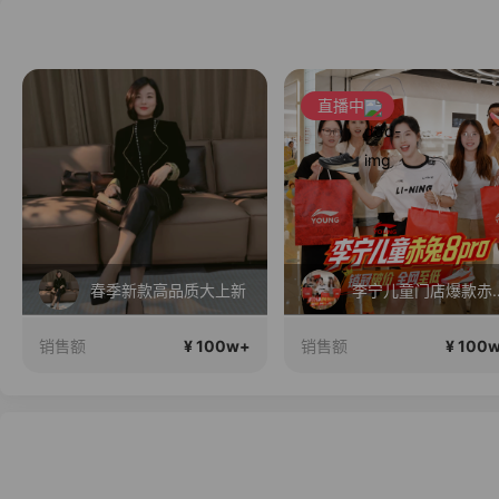
直播中
新款高品质大上新
李宁儿童门店爆款赤兔8pro终于有货了，全网销冠刷新历史底价
¥ 100w+
¥ 100w+
销售额
销售额