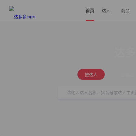
首页
达人
商品
达多
搜达人
搜商品