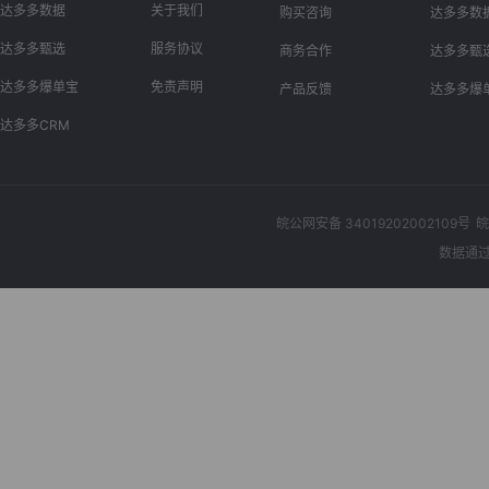
达多多数据
关于我们
购买咨询
达多多数
达多多甄选
服务协议
商务合作
达多多甄
达多多爆单宝
免责声明
产品反馈
达多多爆
达多多CRM
皖公网安备 34019202002109号
皖
数据通