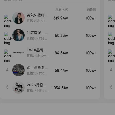
观看人次
销售额
买包包找叮
619.94w
100w+
当,一折购！
直播6小时50分
17秒
门店首发，秋
50.33w
100w+
款大上新！！
直播5小时59分
26秒
TWOI品牌直
84.54w
100w+
播间新款上
直播7小时3分5
新！！！
9秒
晚上高货专场
4
4
58.44w
100w+
大放漏
直播2小时32分
42秒
2026行稳致
5
5
1,034.51w
100w+
远
直播16小时41
分3秒