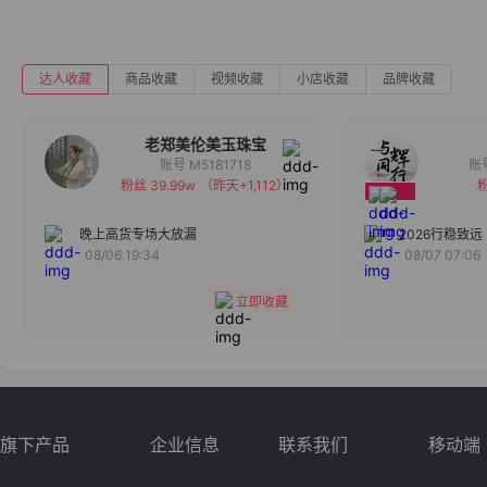
达人收藏
商品收藏
视频收藏
小店收藏
品牌收藏
老郑美伦美玉珠宝
账号 M5181718
粉丝 39.99w
（昨天+1,112）
粉
备注
分组
晚上高货专场大放漏
2026行稳致远
08/06 19:34
08/07 07:06
收藏
立即收藏
旗下产品
企业信息
联系我们
移动端