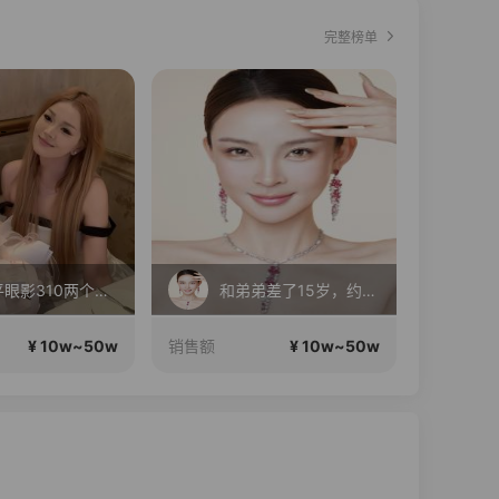
完整榜单
毛戈平眼影310两个正装！
和弟弟差了15岁，约会呢
成
¥ 10w~50w
¥ 10w~50w
销售额
销售额