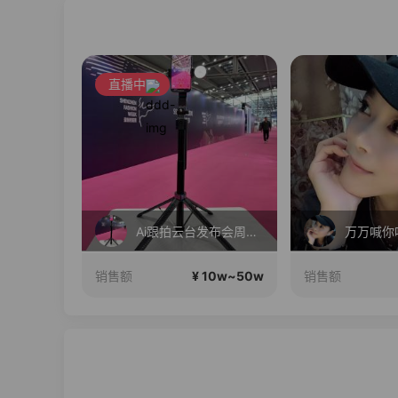
直播中
毛戈平眼影310m买正送正！
Ai跟拍云台发布会周年大促
万万喊你
10w~50w
¥ 10w~50w
销售额
销售额