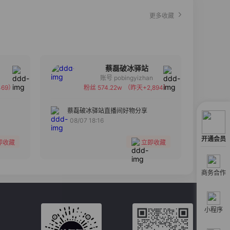
更多收藏
蔡磊破冰驿站
账号 pobingyizhan
69）
粉丝 574.22w
（昨天+2,894）
备注
分组
蔡磊破冰驿站直播间好物分享
08/07 18:16
收藏
开通会员
即收藏
立即收藏
商务合作
小程序