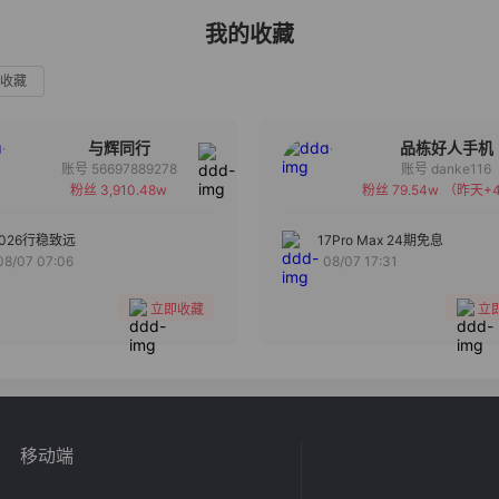
我的收藏
收藏
与辉同行
品栋好人手机
账号 56697889278
账号 danke116
粉丝 3,910.48w
粉丝 79.54w
（昨天+4
备注
备注
分组
分组
2026行稳致远
17Pro Max 24期免息
08/07 07:06
08/07 17:31
收藏
收藏
立即收藏
立
移动端