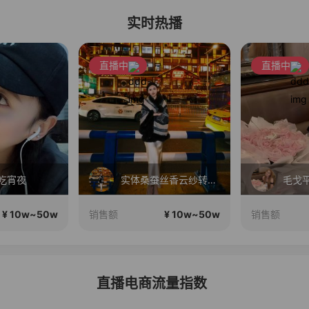
实时热播
直播中
直播中
吃宵夜
实体桑蚕丝香云纱转线上
¥ 10w~50w
¥ 10w~50w
销售额
销售额
直播电商流量指数