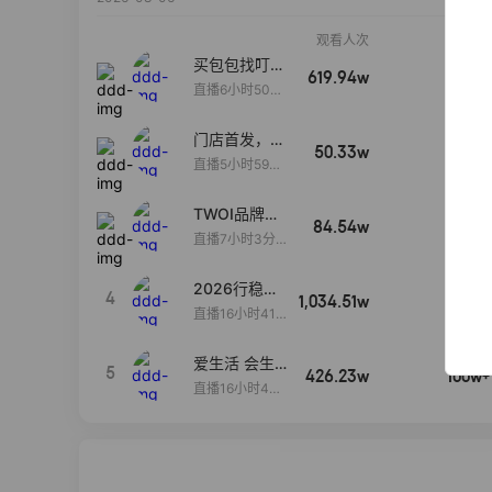
观看人次
销售额
买包包找叮
619.94w
100w+
当,一折购！
直播6小时50分
17秒
门店首发，秋
50.33w
100w+
款大上新！！
直播5小时59分
26秒
TWOI品牌直
84.54w
100w+
播间新款上
直播7小时3分5
新！！！
9秒
2026行稳致
4
1,034.51w
100w+
远
直播16小时41
分3秒
爱生活 会生
5
426.23w
100w+
活
直播16小时45
分48秒