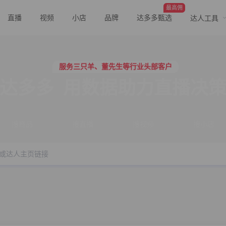
最高佣
直播
视频
小店
品牌
达多多甄选
达人工具
行业价格屠夫，年卡会员低至798/年
服务三只羊、董先生等行业头部客户
行业价格屠夫，年卡会员低至798/年
服务三只羊、董先生等行业头部客户
达多多
用数据助力直播决
搜商品
搜直播
搜视频
搜小店