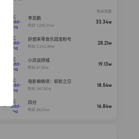
粉丝增量
李亚鹏
33.34w
粉丝 1,285.30w
好想来零食乐园宠粉号
28.21w
粉丝 2,242.86w
小苏说拜城
19.13w
粉丝 87.55w
电影蜘蛛侠：崭新之日
4
18.54w
粉丝 367.82w
四月
5
16.84w
粉丝 88.00w