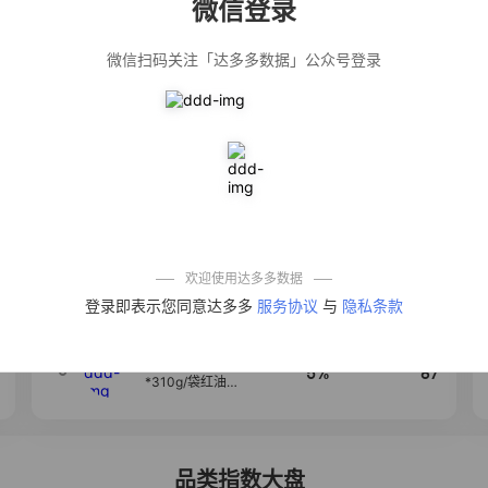
微信登录
佣金
热推达人
微信扫码关注「达多多数据」公众号登录
法式气质温柔风
12%
139
荷叶边长袖衬衫
女设计感小众秋
季大码mm宽松上
衣潮
公仔牌顽渍净洗
20%
138
衣粉轻松搓洗去
污渍除菌除螨3倍
洁净去渍家用去
黄
防盗刷金属卡包
50%
100
男士不锈钢卡片
包女式防消磁小
巧卡盒卡套
欢迎使用达多多数据
【试吃两包】松
4
40%
95
登录即表示您同意达多多
服务协议
与
隐私条款
茸红烧酱汁红烧
肉大棒骨红烧排
骨调味酱D
麦醉侠 湿凉皮7袋
5
5%
87
*310g/袋红油麻
酱凉皮开袋即食
现做现发
品类指数大盘