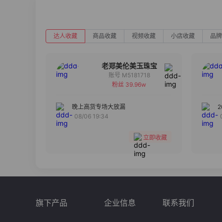
达人收藏
商品收藏
视频收藏
小店收藏
品牌
老郑美伦美玉珠宝
账号 M5181718
粉丝 39.96w
备注
分组
晚上高货专场大放漏
08/06 19:34
收藏
立即收藏
旗下产品
企业信息
联系我们