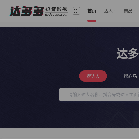
首页
达人
商品
达多
搜达人
搜商品