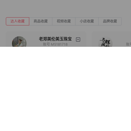
达人收藏
商品收藏
视频收藏
小店收藏
品牌收藏
老郑美伦美玉珠宝
账号 M5181718
粉丝 39.95w
粉
备注
分组
晚上高货专场大放漏
2026行稳致远
08/06 19:34
08/08 07:31
收藏
立即收藏
旗下产品
企业信息
联系我们
移动端