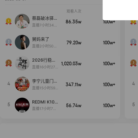
观看人次
销售额
蔡磊破冰驿站
86.35w
100w+
直播间好物分
直播7小时34分
享
3秒
舅妈来了
79.20w
100w+
直播2小时50分
53秒
2026行稳致
1,020.03w
100w+
远
直播16小时27
分18秒
李宁儿童门店
4
4
347.11w
100w+
爆款赤兔8pr
直播15小时59
o终于有货
分52秒
了，全网销冠
REDMI K100
5
5
刷新历史底价
56.74w
100w+
Pro系列新品
直播17小时7分
手机预约开
58秒
启！