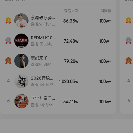
观看人次
销售额
蔡磊破冰驿站
86.35w
100w+
直播间好物分
直播7小时34分
享
3秒
REDMI K100
72.48w
100w+
Pro系列新品
直播1天8小时2
手机预约开
分5秒
启！
舅妈来了
79.20w
100w+
直播2小时50分
53秒
2026行稳致
4
4
1,020.03w
100w+
远
直播16小时27
分18秒
李宁儿童门店
5
5
347.11w
100w+
爆款赤兔8pr
直播15小时59
o终于有货
分52秒
了，全网销冠
刷新历史底价