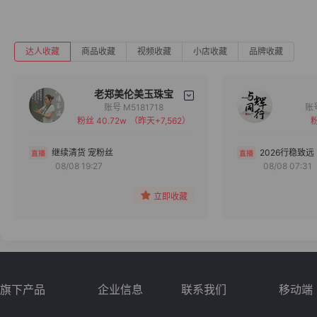
达人收藏
商品收藏
视频收藏
小店收藏
品牌收藏
老郑美伦美玉珠宝
账号 M5181718
粉丝 40.72w
（昨天+7,562）
粉
备注
分组
继续清货 宠粉丝
2026行稳致远
08/08 19:27
08/08 07:31
收藏
立即收藏
旗下产品
企业信息
联系我们
移动端