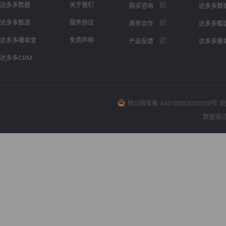
达多多数据
关于我们
购买咨询
达多多数
达多多甄选
服务协议
商务合作
达多多甄
达多多爆单宝
免责声明
产品反馈
达多多爆
达多多CRM
皖公网安备 34019202002109号
皖
数据通