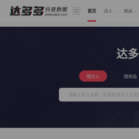
首页
达人
商品
达多
搜达人
搜商品