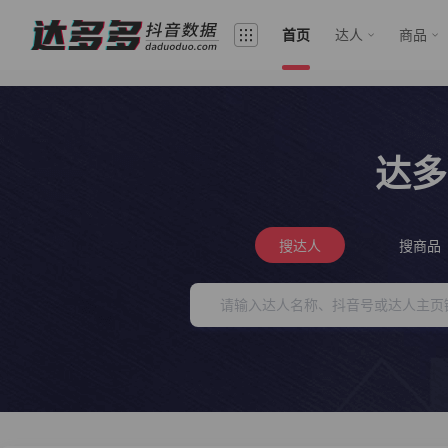
首页
达人
商品
达多
搜达人
搜商品