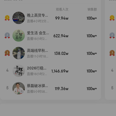
观看人次
销售额
晚上高货专场
99.94w
100w+
大放漏
直播4小时2分5
8秒
爱生活 会生
622.94w
100w+
活
直播16小时24
分31秒
高端线早秋现
138.02w
100w+
货首发
直播11小时18分
50秒
2026行稳致
4
4
1,146.69w
100w+
远
直播16小时20
分34秒
蔡磊破冰驿站
5
5
119.36w
100w+
直播间好物分
直播5小时58分
享
23秒