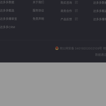
达多多数据
关于我们
购买咨询
达多多数
达多多甄选
服务协议
商务合作
达多多甄
达多多爆单宝
免责声明
产品反馈
达多多爆
达多多CRM
皖公网安备 34019202002109号
皖
数据通