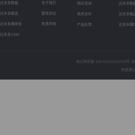
达多多数据
关于我们
购买咨询
达多多数
达多多甄选
服务协议
商务合作
达多多甄
达多多爆单宝
免责声明
产品反馈
达多多爆
达多多CRM
皖公网安备 34019202002109号
皖
数据通