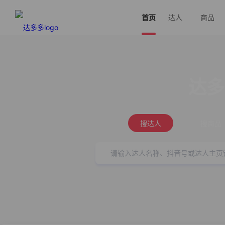
首页
达人
商品
达多
搜达人
搜商品