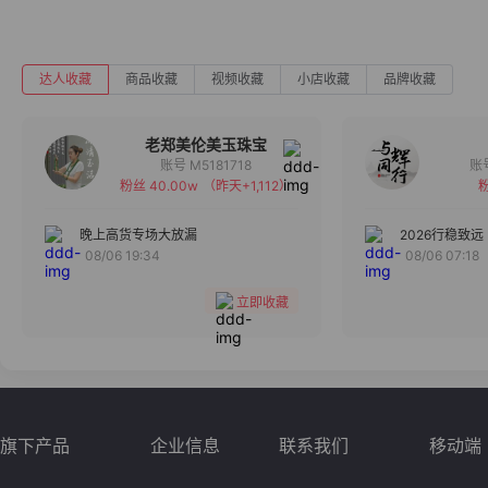
达人收藏
商品收藏
视频收藏
小店收藏
品牌收藏
老郑美伦美玉珠宝
账号 M5181718
粉丝 40.00w
（昨天+1,112）
粉
备注
分组
晚上高货专场大放漏
2026行稳致远
08/06 19:34
08/06 07:18
收藏
立即收藏
旗下产品
企业信息
联系我们
移动端