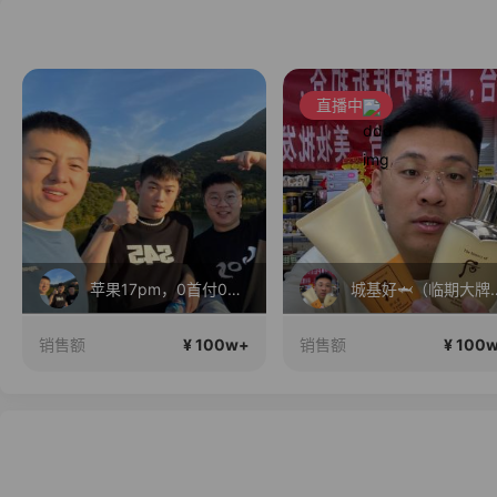
直播中
苹果17pm，0首付0利息！
城基好🦈（临期大
¥ 100w+
¥ 100
销售额
销售额