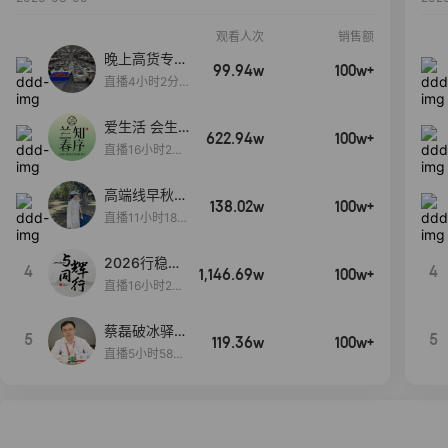
观看人次
销售额
晚上高货专场
99.94w
100w+
大放漏
直播4小时2分5
8秒
爱生活 会生
622.94w
100w+
活
直播16小时24
分31秒
高端线早秋现
138.02w
100w+
货首发
直播11小时18分
50秒
2026行稳致
4
4
1,146.69w
100w+
远
直播16小时20
分34秒
蔡磊破冰驿站
5
5
119.36w
100w+
直播间好物分
直播5小时58分
享
23秒