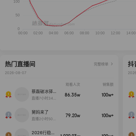
热门直播间
抖
完整榜单
2026-08-07
202
观看人次
销售额
蔡磊破冰驿站
86.35w
100w+
直播间好物分
直播7小时34分
享
3秒
舅妈来了
79.20w
100w+
直播2小时50分
53秒
2026行稳致