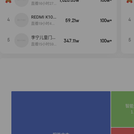
1,020.03w
100w+
远
直播16小时27
分18秒
REDMI K100
4
4
59.21w
100w+
Pro系列新品
直播19小时44
手机预约开
分54秒
启！
李宁儿童门店
5
5
347.11w
100w+
爆款赤兔8pr
直播15小时59
o终于有货
分52秒
了，全网销冠
刷新历史底价