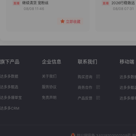
分组
继续清货 宠粉丝
2026行稳致远
08/08 11:46
08/08 07:31
收藏
立即收藏
旗下产品
企业信息
联系我们
移动端
达多多数据
关于我们
购买咨询
达多多数
达多多甄选
服务协议
商务合作
达多多甄
达多多爆单宝
免责声明
产品反馈
达多多爆
达多多CRM
皖公网安备 34019202002109号
皖