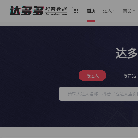
首页
达人
商品
达多
搜达人
搜商品