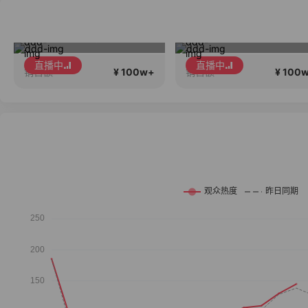
高品质会说话….
早秋新款大上
直播中
直播中
¥ 100w+
¥ 100
销售额
销售额