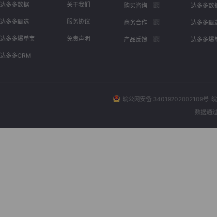
达多多数据
关于我们
购买咨询
达多多数
达多多甄选
服务协议
商务合作
达多多甄
达多多爆单宝
免责声明
产品反馈
达多多爆
达多多CRM
皖公网安备 34019202002109号
皖
数据通