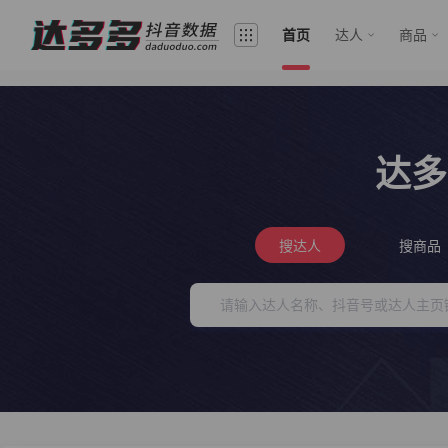
首页
达人
商品
达多
搜达人
搜商品