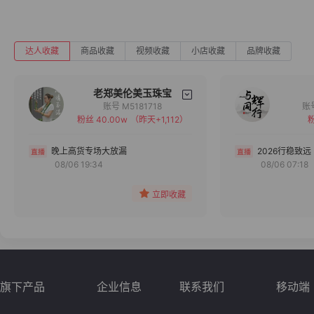
达人收藏
商品收藏
视频收藏
小店收藏
品牌收藏
老郑美伦美玉珠宝
账号 M5181718
粉丝 40.00w
（昨天+1,112）
粉
备注
分组
晚上高货专场大放漏
2026行稳致远
08/06 19:34
08/06 07:18
收藏
立即收藏
旗下产品
企业信息
联系我们
移动端