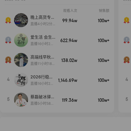
观看人次
销售额
晚上高货专场
99.94w
100w+
大放漏
直播4小时2分5
8秒
爱生活 会生
622.94w
100w+
活
直播16小时24
分31秒
高端线早秋现
138.02w
100w+
货首发
直播11小时18分
50秒
2026行稳致
4
4
1,146.69w
100w+
远
直播16小时20
分34秒
蔡磊破冰驿站
5
5
119.36w
100w+
直播间好物分
直播5小时58分
享
23秒