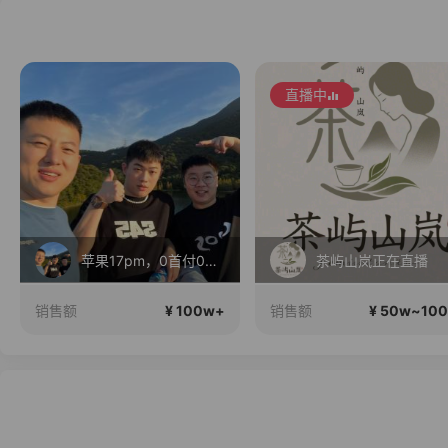
直播中
苹果17pm，0首付0利息！
茶屿山岚正在直播
¥ 100w+
¥ 50w~10
销售额
销售额