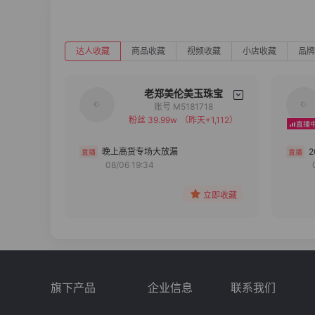
达人收藏
商品收藏
视频收藏
小店收藏
品牌
老郑美伦美玉珠宝
账号 M5181718
粉丝 39.99w
（昨天+1,112）
备注
分组
晚上高货专场大放漏
08/06 19:34
收藏
立即收藏
旗下产品
企业信息
联系我们