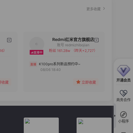
更多收藏
Redmi红米官方旗舰店
账号 redmizhibojian
16）
粉丝 161.28w
（昨天+2,727）
备注
分组
K100pro系列新品预约中~
08/06 18:40
收藏
开通会员
即收藏
立即收藏
商务合作
小程序