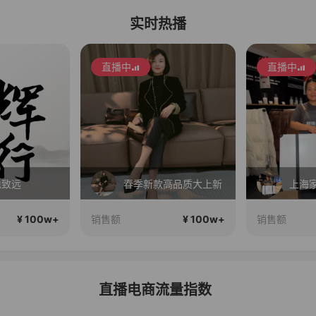
实时热播
直播中
直播中
高品质大上新
上海家博会!全场破价！
¥ 100w+
¥ 100w+
销售额
销售额
直播电商流量指数