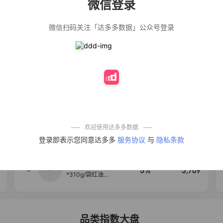
微信登录
佣金
热推达人
微信扫码关注「达多多数据」公众号登录
【净浮生】油污
28%
5,271
净厨房油烟机去
重油污去油王污
渍清洁剂油烟净
清洗剂
公仔牌顽渍净洗
20%
5,149
衣粉轻松搓洗去
污渍除菌除螨3倍
洁净去渍家用去
黄
一品欢【10包鲜
10%
4,321
凉皮】红油麻酱
鲜凉皮现做现发
免煮开袋即食劲
欢迎使用达多多数据
道爽口
艾草抽绳式免撕
4
50%
4,154
登录即表示您同意达多多
服务协议
与
隐私条款
垃圾袋大号特厚
自动收口厨房家
用宿舍不脏手实
惠装
麦醉侠 湿凉皮7袋
5
5%
3,709
*310g/袋红油麻
酱凉皮开袋即食
现做现发
品类指数大盘