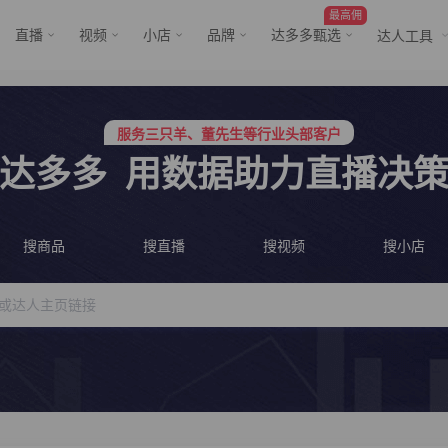
最高佣
直播
视频
小店
品牌
达多多甄选
达人工具
服务三只羊、董先生等行业头部客户
行业价格屠夫，年卡会员低至798/年
服务三只羊、董先生等行业头部客户
行业价格屠夫，年卡会员低至798/年
达多多
用数据助力直播决
搜商品
搜直播
搜视频
搜小店