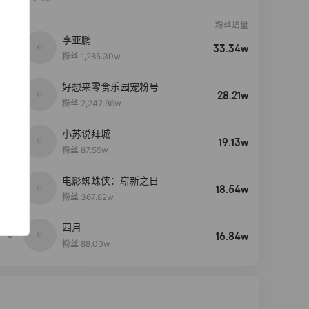
粉丝增量
李亚鹏
33.34w
粉丝 1,285.30w
好想来零食乐园宠粉号
28.21w
粉丝 2,242.86w
小苏说拜城
19.13w
粉丝 87.55w
电影蜘蛛侠：崭新之日
4
18.54w
粉丝 367.82w
四月
5
16.84w
粉丝 88.00w