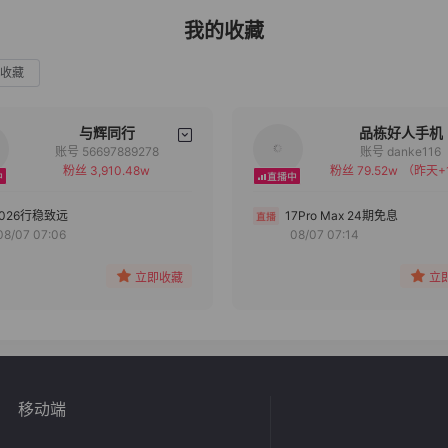
我的收藏
收藏
与辉同行
品栋好人手机
账号 56697889278
账号 danke116
粉丝 3,910.48w
粉丝 79.52w
（昨天+
备注
备注
分组
分组
2026行稳致远
17Pro Max 24期免息
08/07 07:06
08/07 07:14
收藏
收藏
立即收藏
立
移动端