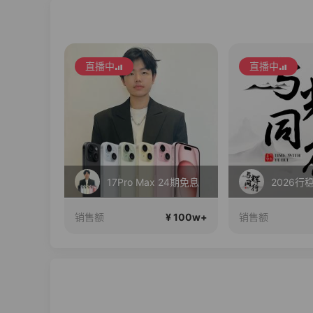
直播中
直播中
 24期免息
2026行稳致远
春季新款
¥ 100w+
¥ 100w+
销售额
销售额