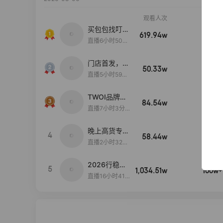
观看人次
销售额
买包包找叮
619.94w
100w+
当,一折购！
直播6小时50分
17秒
门店首发，秋
50.33w
100w+
款大上新！！
直播5小时59分
26秒
TWOI品牌直
84.54w
100w+
播间新款上
直播7小时3分5
新！！！
9秒
晚上高货专场
4
58.44w
100w+
大放漏
直播2小时32分
42秒
2026行稳致
5
1,034.51w
100w+
远
直播16小时41
分3秒