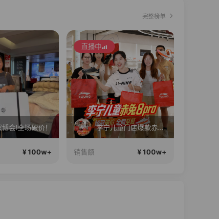
完整榜单
直播中
直播中
李宁儿童门店爆款赤兔8pro终于有货了，全网销冠刷新历史底价
娘娘NNS正在直播
南
¥ 100w+
¥ 100w+
销售额
销售额