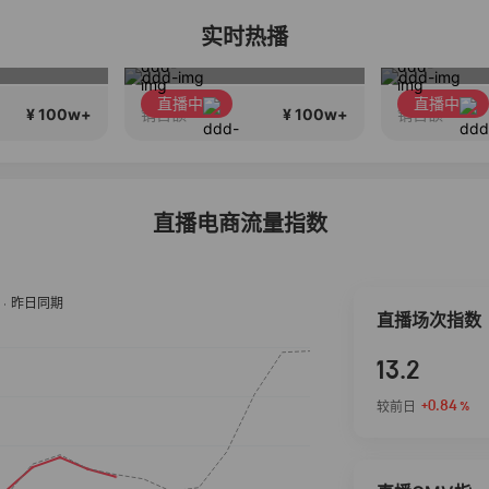
实时热播
稳致远
云上七夕手镯节 百款手镯任你挑
直播中
直播中
¥ 100w+
¥ 100w+
销售额
销售额
直播电商流量指数
直播场次指数
13.2
+0.84
较前日
%