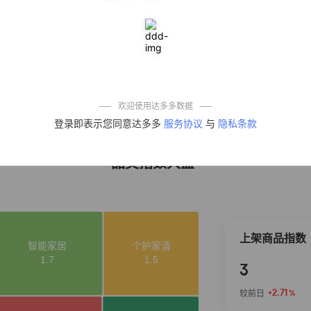
10%
4,321
凉皮】红油麻酱
鲜凉皮现做现发
免煮开袋即食劲
道爽口
艾草抽绳式免撕
4
50%
4,154
垃圾袋大号特厚
自动收口厨房家
用宿舍不脏手实
惠装
麦醉侠 湿凉皮7袋
5
5%
3,709
*310g/袋红油麻
欢迎使用达多多数据
酱凉皮开袋即食
登录即表示您同意达多多
服务协议
与
隐私条款
现做现发
品类指数大盘
上架商品指数
3
+2.71
较前日
%