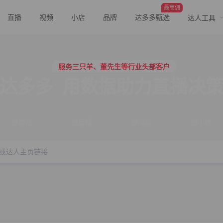
最高佣
直播
视频
小店
品牌
达多多甄选
达人工具
服务三只羊、董先生等行业头部客户
行业价格屠夫，年卡会员低至798/年
服务三只羊、董先生等行业头部客户
行业价格屠夫，年卡会员低至798/年
达多多
用数据助力直播决
搜商品
搜直播
搜视频
搜小店