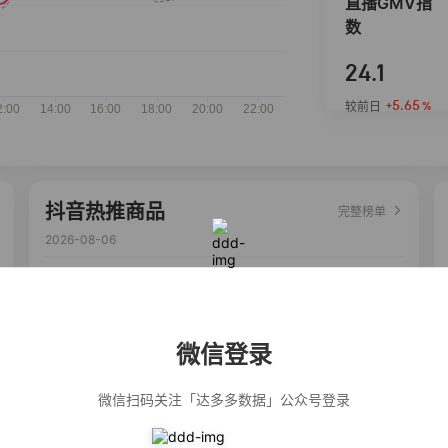
直播GMV指
数
24.1
+5.65
较前日
%
抖音热推商品
完整榜单
2026-08-06
佣金
热推达人
【净浮生】油污
28%
5,271
净厨房油烟机去
重油污去油王污
微信登录
渍清洁剂油烟净
清洗剂
公仔牌顽渍净洗
20%
5,149
衣粉轻松搓洗去
微信扫码关注「达多多数据」公众号登录
污渍除菌除螨3倍
洁净去渍家用去
黄
一品欢【10包鲜