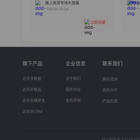
分组
晚上高货专场大放漏
08/06 19:34
收藏
立即收藏
旗下产品
企业信息
联系我们
达多多数据
关于我们
购买咨询
达多多甄选
服务协议
商务合作
达多多爆单宝
免责声明
产品反馈
达多多CRM
皖公网安备 34019202