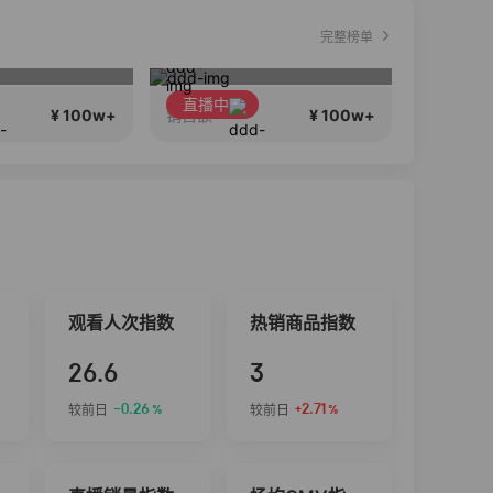
完整榜单
李宁儿童门店爆款赤兔8pro终于有货了，全网销冠刷新历史底价
春季新款高品质大上新
南
直播中
直播中
¥ 100w+
¥ 100w+
销售额
销售额
观看人次指数
热销商品指数
26.6
3
-0.26
+2.71
较前日
较前日
%
%