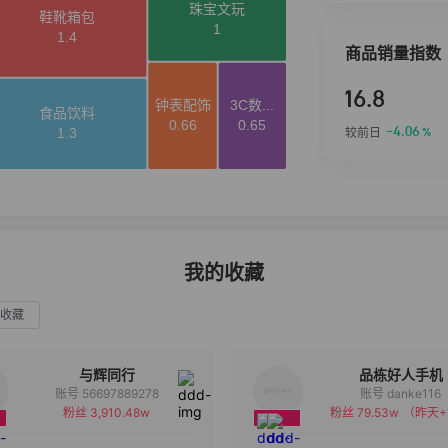
商品销量指数
16.8
-4.06
较前日
%
我的收藏
收藏
与辉同行
品栋好人手机
账号 56697889278
账号 danke116
粉丝 3,910.48w
粉丝 79.53w
（昨天+
备注
备注