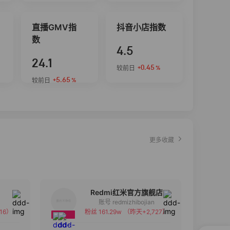
直播GMV指
抖音小店指数
数
4.5
24.1
+0.45
较前日
%
+5.65
较前日
%
更多收藏
Redmi红米官方旗舰店
账号 redmizhibojian
16）
粉丝 161.29w
（昨天+2,727）
备注