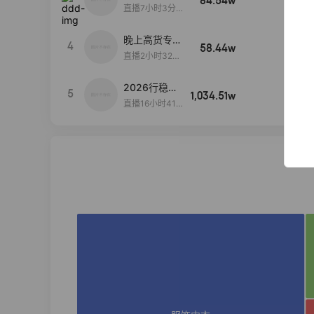
84.54w
100w+
播间新款上
直播7小时3分5
新！！！
9秒
晚上高货专场
4
58.44w
100w+
大放漏
直播2小时32分
42秒
2026行稳致
5
1,034.51w
100w+
远
直播16小时41
分3秒