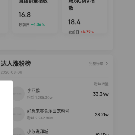
直播销量指数
场均GMV指
数
16.8
18.4
-4.06
较前日
%
+4.79
较前日
%
达人涨粉榜
完整榜单
2026-08-06
粉丝增量
李亚鹏
33.34w
粉丝 1,285.30w
好想来零食乐园宠粉号
28.21w
粉丝 2,242.86w
小苏说拜城