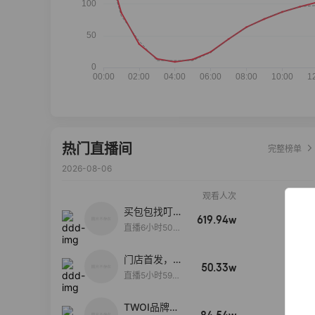
热门直播间
完整榜单
2026-08-06
观看人次
销售额
买包包找叮
619.94w
100w+
当,一折购！
直播6小时50分
17秒
门店首发，秋
50.33w
100w+
款大上新！！
直播5小时59分
26秒
TWOI品牌直