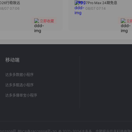
分组
分组
2026行稳致远
17Pro Max 24期免息
08/07 07:06
08/07 07:14
收藏
收藏
立即收藏
立
移动端
达多多数据小程序
达多多甄选小程序
达多多爆单宝小程序
© 2021-2024
002109号
皖ICP备18025558号-20
达多多
，合肥宸业信息科技有限公司，Al