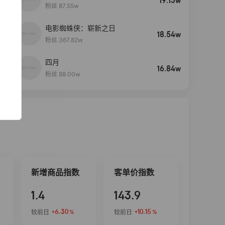
19.13w
粉丝 87.55w
电影蜘蛛侠：崭新之日
4
18.54w
粉丝 367.82w
四月
5
16.84w
粉丝 88.00w
新增商品指数
客单价指数
1.4
143.9
+6.30
+10.15
较前日
较前日
%
%