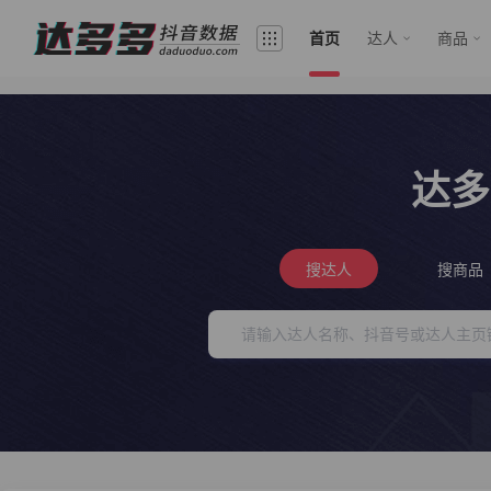
首页
达人
商品
达多
搜达人
搜商品