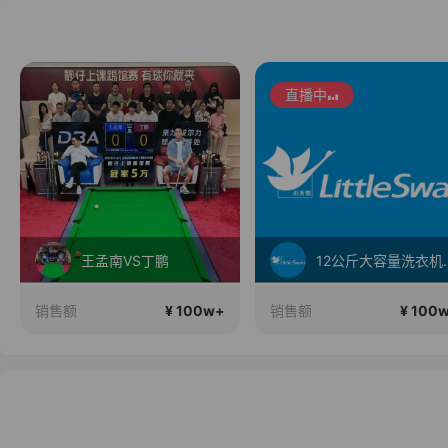
直播中
王孟南VS丁鹏
12公斤大容
¥ 100w+
¥ 100
销售额
销售额