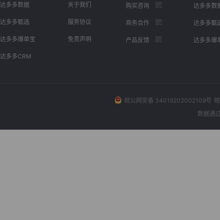
达多多数据
关于我们
购买咨询
达多多数
达多多甄选
服务协议
商务合作
达多多甄
达多多爆单宝
免责声明
产品反馈
达多多爆
达多多CRM
皖公网安备 34019202002109号
皖
数据通