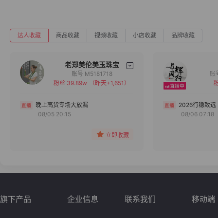
达人收藏
商品收藏
视频收藏
小店收藏
品牌收藏
老郑美伦美玉珠宝
账号 M5181718
粉丝 39.89w
（昨天+1,651）
粉
备注
分组
晚上高货专场大放漏
2026行稳致远
08/05 20:15
08/06 07:18
收藏
立即收藏
旗下产品
企业信息
联系我们
移动端