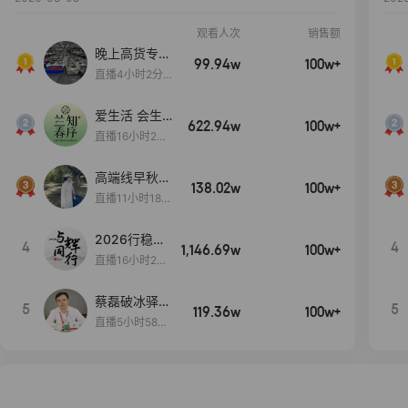
观看人次
销售额
晚上高货专场
99.94w
100w+
大放漏
直播4小时2分5
8秒
爱生活 会生
622.94w
100w+
活
直播16小时24
分31秒
高端线早秋现
138.02w
100w+
货首发
直播11小时18分
50秒
2026行稳致
4
4
1,146.69w
100w+
远
直播16小时20
分34秒
蔡磊破冰驿站
5
5
119.36w
100w+
直播间好物分
直播5小时58分
享
23秒