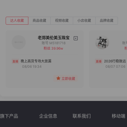
达人收藏
商品收藏
视频收藏
小店收藏
品牌收藏
老郑美伦美玉珠宝
账号 M5181718
粉丝 39.96w
粉
备注
分组
晚上高货专场大放漏
2026行稳致远
08/06 19:34
08/07 07:06
收藏
立即收藏
旗下产品
企业信息
联系我们
移动端