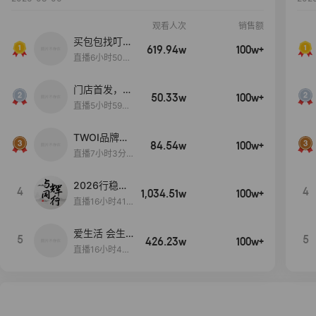
观看人次
销售额
买包包找叮
619.94w
100w+
当,一折购！
直播6小时50分
17秒
门店首发，秋
50.33w
100w+
款大上新！！
直播5小时59分
26秒
TWOI品牌直
84.54w
100w+
播间新款上
直播7小时3分5
新！！！
9秒
2026行稳致
4
4
1,034.51w
100w+
远
直播16小时41
分3秒
爱生活 会生
5
5
426.23w
100w+
活
直播16小时45
分48秒