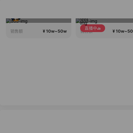
实体桑蚕丝香云纱转线上
年底大促，拍1发10
直播中
¥ 10w~50w
¥ 10w~5
销售额
销售额