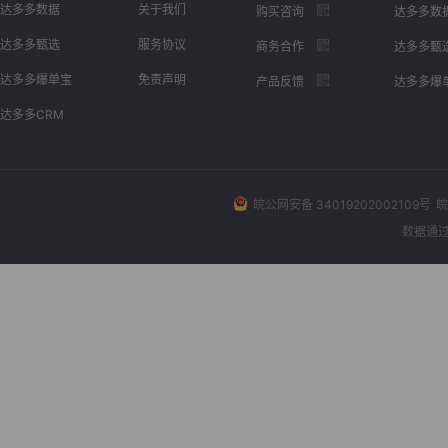
达多多数据
关于我们
购买咨询
达多多数
达多多甄选
服务协议
商务合作
达多多甄
达多多爆单宝
免责声明
产品反馈
达多多爆
达多多CRM
皖公网安备 34019202002109号
皖
数据通