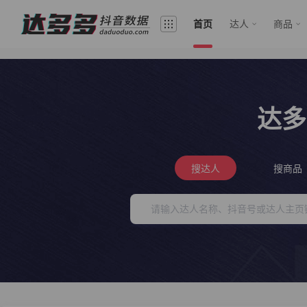
首页
达人
商品
达多
搜达人
搜商品