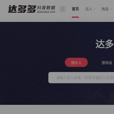
首页
达人
商品
达多
搜达人
搜商品