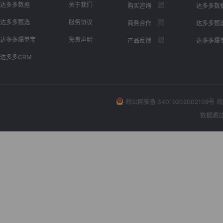
达多多数据
关于我们
购买咨询
达多多数
达多多甄选
服务协议
商务合作
达多多甄
达多多爆单宝
免责声明
产品反馈
达多多爆
达多多CRM
皖公网安备 34019202002109号
皖
数据通