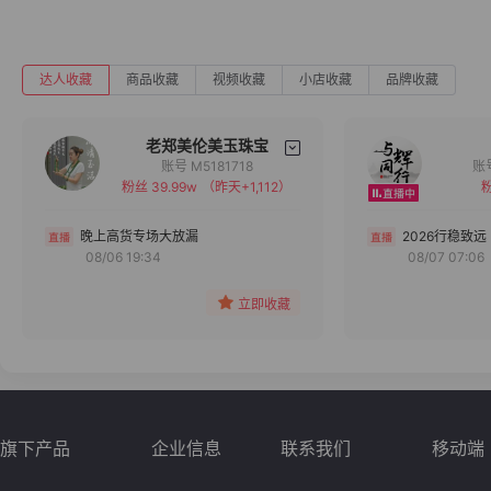
达人收藏
商品收藏
视频收藏
小店收藏
品牌收藏
老郑美伦美玉珠宝
账号 M5181718
粉丝 39.99w
（昨天+1,112）
粉
备注
分组
晚上高货专场大放漏
2026行稳致远
08/06 19:34
08/07 07:06
收藏
立即收藏
旗下产品
企业信息
联系我们
移动端