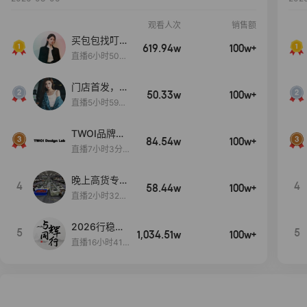
观看人次
销售额
买包包找叮
619.94w
100w+
当,一折购！
直播6小时50分
17秒
门店首发，秋
50.33w
100w+
款大上新！！
直播5小时59分
26秒
TWOI品牌直
84.54w
100w+
播间新款上
直播7小时3分5
新！！！
9秒
晚上高货专场
4
4
58.44w
100w+
大放漏
直播2小时32分
42秒
2026行稳致
5
5
1,034.51w
100w+
远
直播16小时41
分3秒