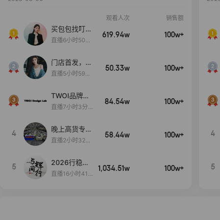
观看人次
销售额
买包包找叮
619.94w
100w+
当,一折购！
直播6小时50分
17秒
门店首发，秋
50.33w
100w+
款大上新！！
直播5小时59分
26秒
TWOI品牌直
84.54w
100w+
播间新款上
直播7小时3分5
新！！！
9秒
晚上高货专场
4
4
58.44w
100w+
大放漏
直播2小时32分
42秒
2026行稳致
5
5
1,034.51w
100w+
远
直播16小时41
分3秒