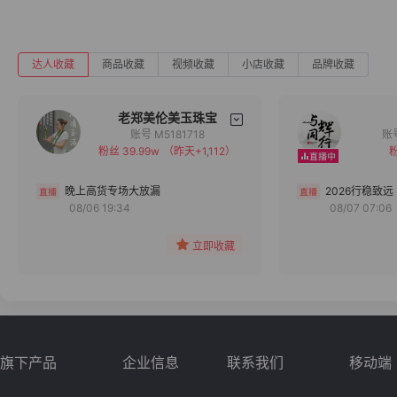
达人收藏
商品收藏
视频收藏
小店收藏
品牌收藏
老郑美伦美玉珠宝
账号 M5181718
粉丝 39.99w
（昨天+1,112）
粉
备注
分组
晚上高货专场大放漏
2026行稳致远
08/06 19:34
08/07 07:06
收藏
立即收藏
旗下产品
企业信息
联系我们
移动端