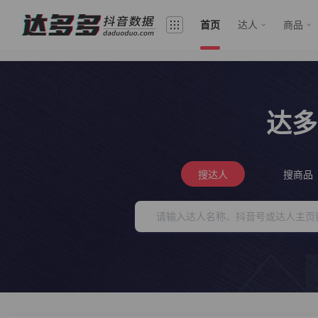
首页
达人
商品
达多
搜达人
搜商品