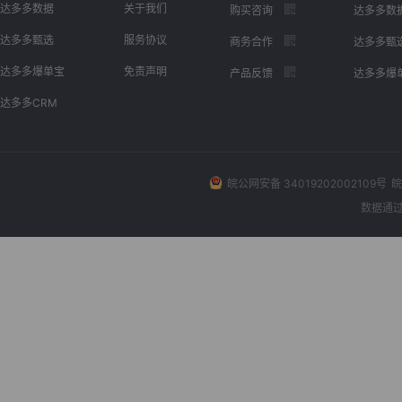
达多多数据
关于我们
购买咨询
达多多数
达多多甄选
服务协议
商务合作
达多多甄
达多多爆单宝
免责声明
产品反馈
达多多爆
达多多CRM
皖公网安备 34019202002109号
皖
数据通