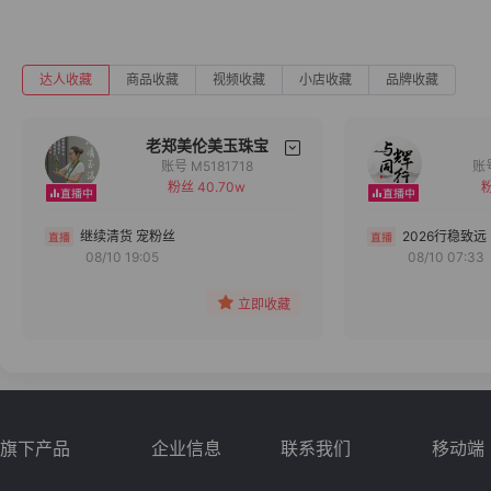
达人收藏
商品收藏
视频收藏
小店收藏
品牌收藏
老郑美伦美玉珠宝
账号 M5181718
粉丝 40.70w
粉
备注
分组
继续清货 宠粉丝
2026行稳致远
08/10 19:05
08/10 07:33
收藏
立即收藏
旗下产品
企业信息
联系我们
移动端