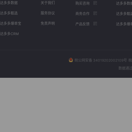
达多多数据
关于我们
购买咨询
达多多数
达多多甄选
服务协议
商务合作
达多多甄
达多多爆单宝
免责声明
产品反馈
达多多爆
达多多CRM
皖公网安备 34019202002109号
皖
数据通