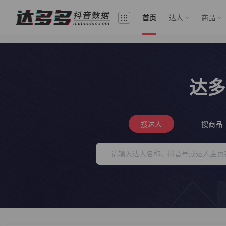
首页
达人
商品
达多
搜达人
搜商品