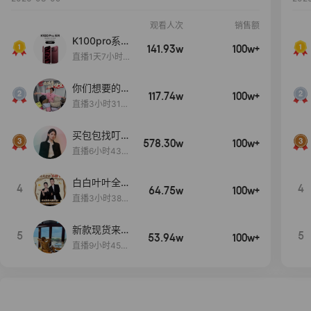
观看人次
销售额
K100pro系列
141.93w
100w+
新品预约中~
直播1天7小时3
4分30秒
你们想要的
117.74w
100w+
包！终于来
直播3小时31分
了！包你满
30秒
意！
买包包找叮
578.30w
100w+
当,一折购！
直播6小时43分
2秒
白白叶叶全品
4
4
64.75w
100w+
类好物补贴节
直播3小时38分
~
57秒
新款现货来了
5
5
53.94w
100w+
～
直播9小时45分
2秒