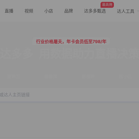
最高佣
直播
视频
小店
品牌
达多多甄选
达人工具
行业价格屠夫，年卡会员低至798/年
服务三只羊、董先生等行业头部客户
行业价格屠夫，年卡会员低至798/年
服务三只羊、董先生等行业头部客户
达多多
用数据助力直播决
搜商品
搜直播
搜视频
搜小店