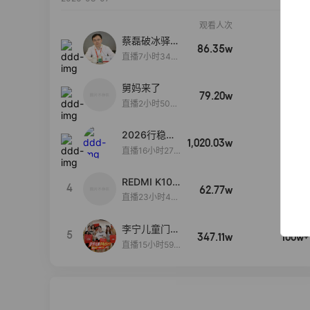
观看人次
销售额
蔡磊破冰驿站
86.35w
100w+
直播间好物分
直播7小时34分
享
3秒
舅妈来了
79.20w
100w+
直播2小时50分
53秒
2026行稳致
1,020.03w
100w+
远
直播16小时27
分18秒
REDMI K100
4
62.77w
100w+
Pro系列新品
直播23小时45
手机预约开
分22秒
启！
李宁儿童门店
5
347.11w
100w+
爆款赤兔8pr
直播15小时59
o终于有货
分52秒
了，全网销冠
刷新历史底价