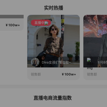
实时热播
商品 货源充足
直播中
¥ 100w+
Diva女孩们集合啦~意大利料特产来啦！
¥ 100w+
销售额
销售额
直播电商流量指数