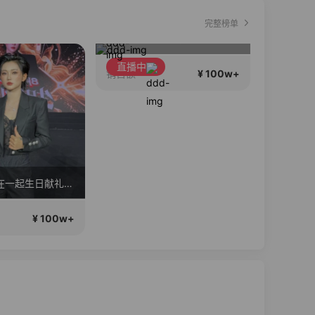
完整榜单
高品质会说话….
1
直播中
直播中
¥ 100w+
销售额
销售额
8月8在一起生日献礼盛典
¥ 100w+