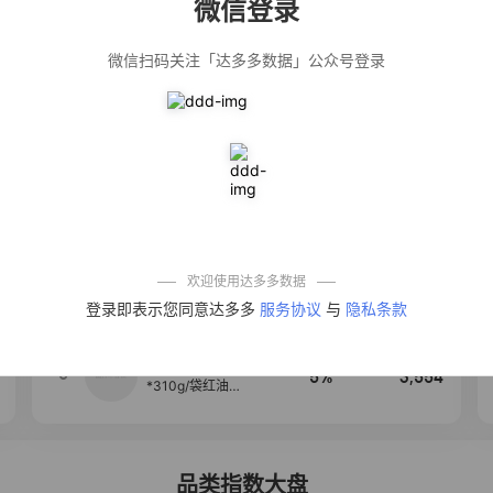
微信登录
佣金
热推达人
微信扫码关注「达多多数据」公众号登录
公仔牌顽渍净洗
20%
5,034
衣粉轻松搓洗去
污渍除菌除螨3倍
洁净去渍家用去
黄
【净浮生】油污
28%
5,031
净厨房油烟机去
重油污去油王污
渍清洁剂油烟净
清洗剂
一品欢【10包鲜
10%
4,241
凉皮】红油麻酱
鲜凉皮现做现发
免煮开袋即食劲
欢迎使用达多多数据
道爽口
艾草抽绳式免撕
4
50%
3,640
登录即表示您同意达多多
服务协议
与
隐私条款
垃圾袋大号特厚
自动收口厨房家
用宿舍不脏手实
惠装
麦醉侠 湿凉皮7袋
5
5%
3,554
*310g/袋红油麻
酱凉皮开袋即食
现做现发
品类指数大盘