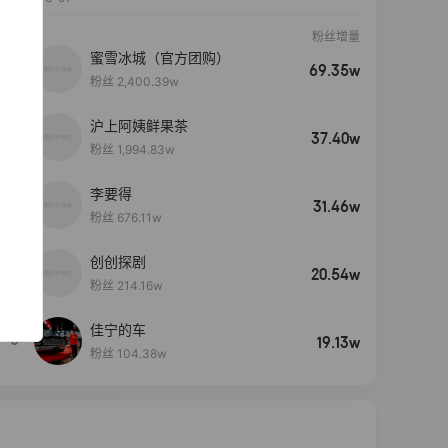
粉丝增量
蜜雪冰城（官方团购）
69.35w
粉丝 2,400.39w
沪上阿姨鲜果茶
37.40w
粉丝 1,994.83w
李要得
31.46w
粉丝 676.11w
创创探剧
4
20.54w
粉丝 214.16w
佳宁的车
5
19.13w
粉丝 104.38w