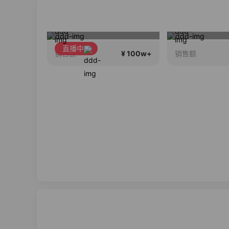
维密中国十周年 与你如此闪耀 抖音超级品牌日
今天什么大活动？
高端外贸
直播中
¥ 100w+
¥ 100w+
销售额
销售额