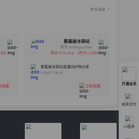
更多收藏
蔡磊破冰驿站
账号 pobingyizhan
69）
粉丝 574.23w
（昨天+2,894）
备注
分组
蔡磊破冰驿站直播间好物分享
08/07 18:16
收藏
开通会员
即收藏
立即收藏
商务合作
小程序