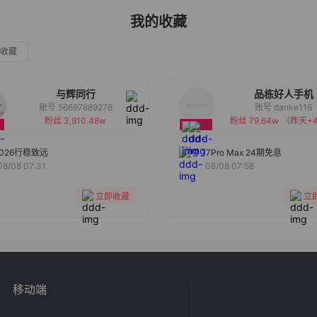
我的收藏
收藏
与辉同行
品栋好人手机
账号 56697889278
账号 danke116
粉丝 3,910.48w
粉丝 79.64w
（昨天+4
备注
备注
分组
分组
2026行稳致远
17Pro Max 24期免息
08/08 07:31
08/08 07:58
收藏
收藏
立即收藏
立
移动端