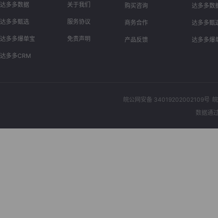
达多多数据
关于我们
购买咨询
达多多数
达多多甄选
服务协议
商务合作
达多多甄
达多多爆单宝
免责声明
产品反馈
达多多爆
达多多CRM
皖公网安备 34019202002109号
皖
数据通