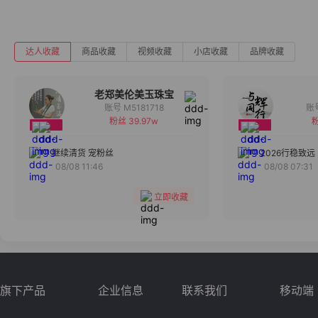
达人收藏
商品收藏
视频收藏
小店收藏
品牌收藏
老郑美伦美玉珠宝
账号 M5181718
粉丝 39.97w
粉
备注
分组
继续清货 宠粉丝
2026行稳致远
08/08 11:46
08/08 07:31
收藏
立即收藏
旗下产品
企业信息
联系我们
移动端