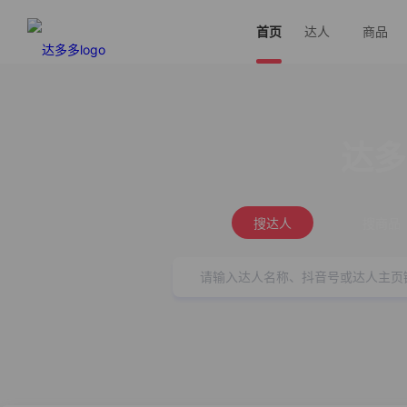
首页
达人
商品
达多
搜达人
搜商品