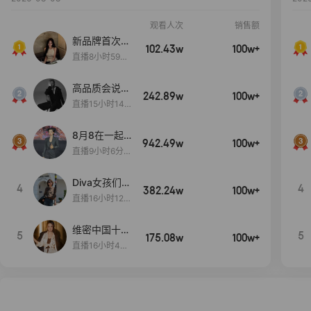
观看人次
销售额
新品牌首次大
102.43w
100w+
上新
直播8小时59分
7秒
高品质会说
242.89w
100w+
话….
直播15小时14
分50秒
8月8在一起
942.49w
100w+
生日献礼盛典
直播9小时6分1
2秒
Diva女孩们集
4
4
382.24w
100w+
合啦~意大利
直播16小时12
料特产来啦！
分
维密中国十周
5
5
175.08w
100w+
年 与你如此
直播16小时48
闪耀 抖音超
分34秒
级品牌日