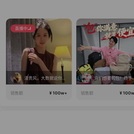
直播中
你们想要的包！终于来了！包你满意！
白白叶叶全品
¥ 100w+
¥ 100
销售额
销售额