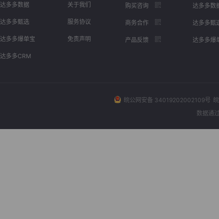
达多多数据
关于我们
购买咨询
达多多数
达多多甄选
服务协议
商务合作
达多多甄
达多多爆单宝
免责声明
产品反馈
达多多爆
达多多CRM
皖公网安备 34019202002109号
皖
数据通