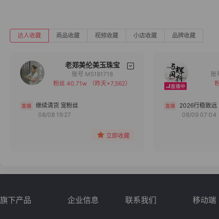
达人收藏
商品收藏
视频收藏
小店收藏
品牌收藏
老郑美伦美玉珠宝
账号 M5181718
粉丝 40.71w
（昨天+7,562）
粉
备注
分组
继续清货 宠粉丝
2026行稳致远
08/08 19:27
08/09 07:04
收藏
立即收藏
旗下产品
企业信息
联系我们
移动端