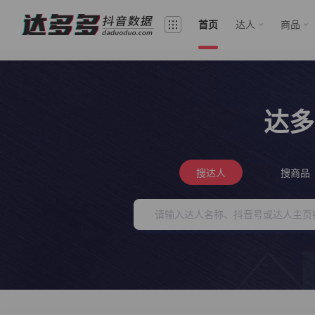
首页
达人
商品
达多
搜达人
搜商品