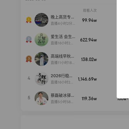
观看人次
销售额
晚上高货专场
99.94w
100w+
大放漏
直播4小时2分5
8秒
爱生活 会生
622.94w
100w+
活
直播16小时24
分31秒
高端线早秋现
138.02w
100w+
货首发
直播11小时18分
50秒
2026行稳致
4
1,146.69w
100w+
远
直播16小时20
分34秒
蔡磊破冰驿站
5
119.36w
100w+
直播间好物分
直播5小时58分
享
23秒