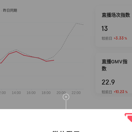
直播场次指数
13
+3.33
较前日
%
直播GMV指
数
22.9
+10.23
较前日
%
抖音热推商品
完整榜单
2026-08-05