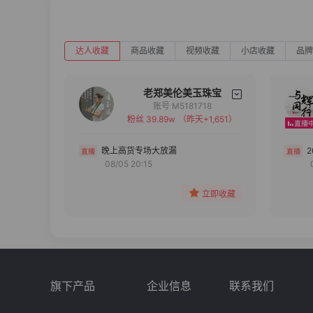
达人收藏
商品收藏
视频收藏
小店收藏
品牌
老郑美伦美玉珠宝
账号 M5181718
粉丝 39.89w
（昨天+1,651）
备注
分组
晚上高货专场大放漏
08/05 20:15
收藏
立即收藏
旗下产品
企业信息
联系我们