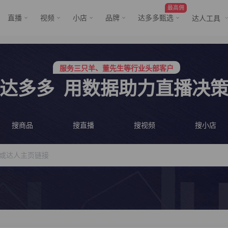
最高佣
直播
视频
小店
品牌
达多多甄选
达人工具
服务三只羊、董先生等行业头部客户
行业价格屠夫，年卡会员低至798/年
服务三只羊、董先生等行业头部客户
行业价格屠夫，年卡会员低至798/年
达多多
用数据助力直播决
搜商品
搜直播
搜视频
搜小店