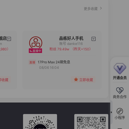
更多收藏
舰店
品栋好人手机
an
账号 danke116
,980）
粉丝 79.49w
（昨天+150）
备注
分组
17Pro Max 24期免息
08/06 16:04
收藏
开通会员
即收藏
立即收藏
商务合作
小程序