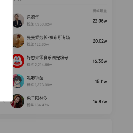
粉丝增量
吕德华
22.05w
粉丝 1,353.62w
曼曼乘务长-福布斯专场
20.02w
粉丝 122.60w
好想来零食乐园宠粉号
16.35w
粉丝 2,214.66w
呱唧🚀菌
4
15.11w
粉丝 1,373.99w
兔子阳林汐
5
14.87w
粉丝 184.47w