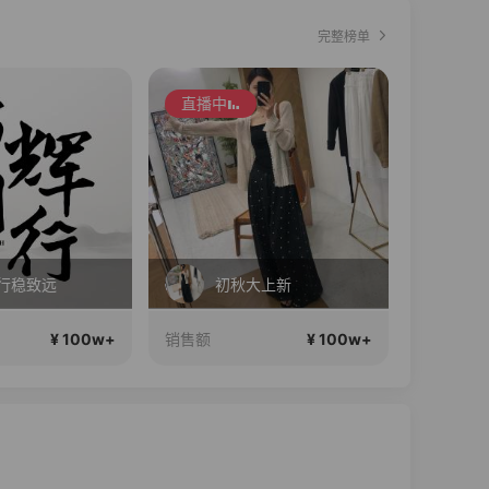
完整榜单
直播中
大上新
西老板护肤分享
¥ 100w+
¥ 100w+
销售额
销售额