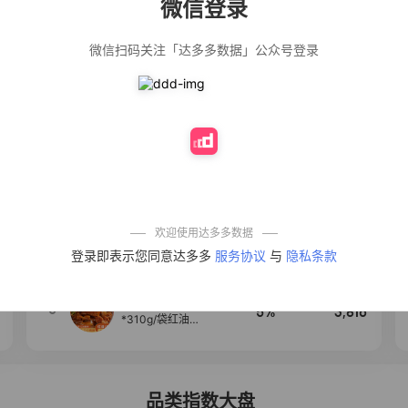
微信登录
佣金
热推达人
微信扫码关注「达多多数据」公众号登录
【净浮生】油污
28%
5,199
净厨房油烟机去
重油污去油王污
渍清洁剂油烟净
清洗剂
公仔牌顽渍净洗
20%
5,177
衣粉轻松搓洗去
污渍除菌除螨3倍
洁净去渍家用去
黄
【75只装】手提
50%
4,303
式垃圾袋子穿绳
加厚家用宿舍塑
料袋厨房抽绳式
欢迎使用达多多数据
垃圾袋
一品欢【10包鲜
4
10%
4,286
登录即表示您同意达多多
服务协议
与
隐私条款
凉皮】红油麻酱
鲜凉皮现做现发
免煮开袋即食劲
道爽口
麦醉侠 湿凉皮7袋
5
5%
3,816
*310g/袋红油麻
酱凉皮开袋即食
现做现发
品类指数大盘