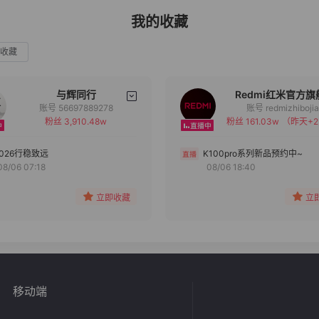
我的收藏
收藏
与辉同行
Redmi红米官方旗
账号 56697889278
账号 redmizhiboji
粉丝 3,910.48w
粉丝 161.03w
（昨天+2
备注
备注
分组
分组
2026行稳致远
K100pro系列新品预约中~
08/06 07:18
08/06 18:40
收藏
收藏
立即收藏
立
移动端