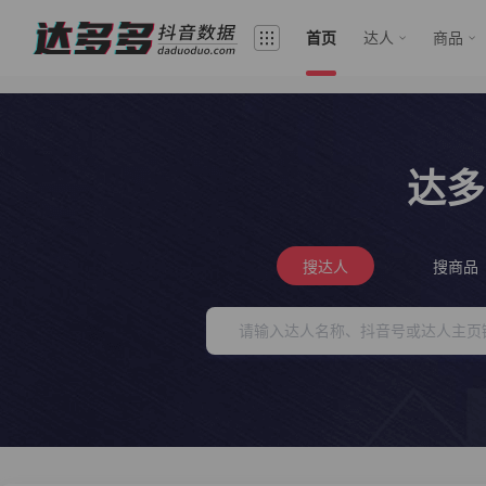
首页
达人
商品
达多
搜达人
搜商品