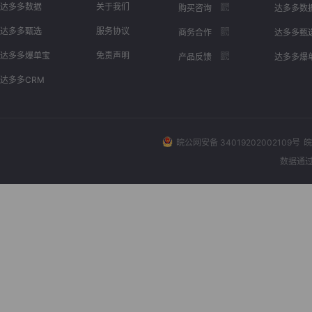
达多多数据
关于我们
购买咨询
达多多数
达多多甄选
服务协议
商务合作
达多多甄
达多多爆单宝
免责声明
产品反馈
达多多爆
达多多CRM
皖公网安备 34019202002109号
皖
数据通