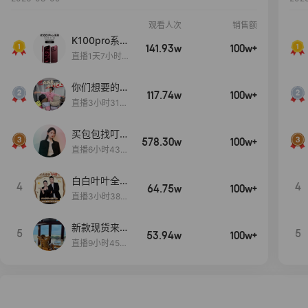
观看人次
销售额
K100pro系列
141.93w
100w+
新品预约中~
直播1天7小时1
9分
你们想要的
117.74w
100w+
包！终于来
直播3小时31分
了！包你满
30秒
意！
买包包找叮
578.30w
100w+
当,一折购！
直播6小时43分
2秒
白白叶叶全品
4
4
64.75w
100w+
类好物补贴节
直播3小时38分
~
57秒
新款现货来了
5
5
53.94w
100w+
～
直播9小时45分
2秒