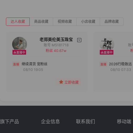
达人收藏
商品收藏
视频收藏
小店收藏
品牌收藏
老郑美伦美玉珠宝
账号 M5181718
粉丝 40.67w
粉
备注
分组
继续清货 宠粉丝
2026行稳致远
08/10 19:05
08/10 07:33
收藏
立即收藏
旗下产品
企业信息
联系我们
移动端