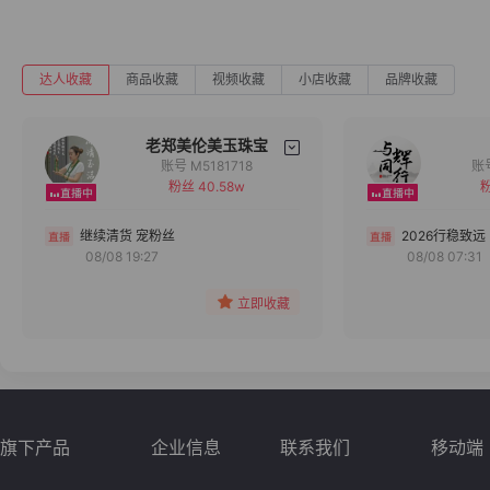
达人收藏
商品收藏
视频收藏
小店收藏
品牌收藏
老郑美伦美玉珠宝
账号 M5181718
粉丝 40.58w
粉
备注
分组
继续清货 宠粉丝
2026行稳致远
08/08 19:27
08/08 07:31
收藏
立即收藏
旗下产品
企业信息
联系我们
移动端