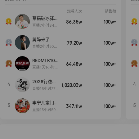
观看人次
销售额
蔡磊破冰驿站
86.35w
100w+
直播间好物分
直播7小时34分
享
3秒
舅妈来了
79.20w
100w+
直播2小时50分
53秒
REDMI K100
64.48w
100w+
Pro系列新品
直播1天1小时4
手机预约开
5分14秒
启！
2026行稳致
4
4
1,020.03w
100w+
远
直播16小时27
分18秒
李宁儿童门店
5
5
347.11w
100w+
爆款赤兔8pr
直播15小时59
o终于有货
分52秒
了，全网销冠
刷新历史底价