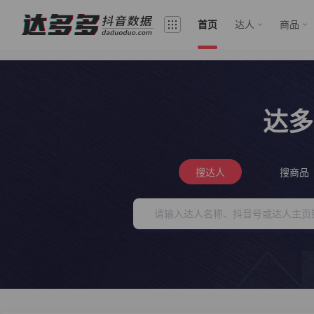
首页
达人
商品
达多
搜达人
搜商品