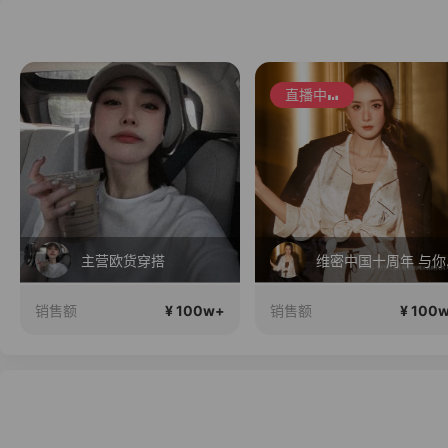
直播中
主营欧货穿搭
维密中
¥ 100w+
¥ 100
销售额
销售额