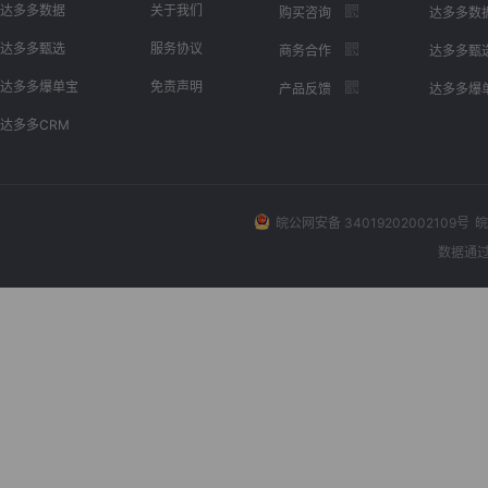
达多多数据
关于我们
购买咨询
达多多数
达多多甄选
服务协议
商务合作
达多多甄
达多多爆单宝
免责声明
产品反馈
达多多爆
达多多CRM
皖公网安备 34019202002109号
皖
数据通