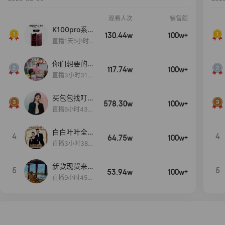
观看人次
销售额
K100pro系列
130.44w
100w+
新品预约中~
直播1天5小时9
分44秒
你们想要的
117.74w
100w+
包！终于来
直播3小时31分
了！包你满
30秒
意！
买包包找叮
578.30w
100w+
当,一折购！
直播6小时43分
2秒
白白叶叶全品
4
4
64.75w
100w+
类好物补贴节
直播3小时38分
~
57秒
新款现货来了
5
5
53.94w
100w+
～
直播9小时45分
2秒