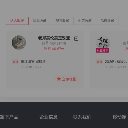
达人收藏
商品收藏
视频收藏
小店收藏
品牌收藏
老郑美伦美玉珠宝
账号 M5181718
粉丝 40.67w
粉
备注
分组
继续清货 宠粉丝
2026行稳致远
08/08 19:27
08/10 07:33
收藏
立即收藏
旗下产品
企业信息
联系我们
移动端