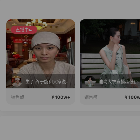
迪尚大衣直播超低价等你来抢！
酷娃米秋季新款上新~
¥ 100w+
¥ 100
销售额
销售额