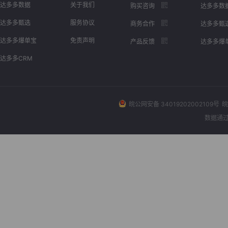
达多多数据
关于我们
购买咨询
达多多数
达多多甄选
服务协议
商务合作
达多多甄
达多多爆单宝
免责声明
产品反馈
达多多爆
达多多CRM
皖公网安备 34019202002109号
皖
数据通