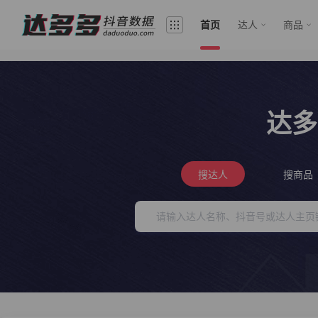
首页
达人
商品
达多
搜达人
搜商品