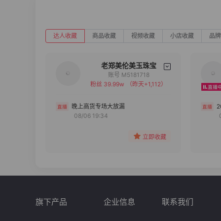
达人收藏
商品收藏
视频收藏
小店收藏
品牌
老郑美伦美玉珠宝
账号 M5181718
粉丝 39.99w
（昨天+1,112）
备注
分组
晚上高货专场大放漏
08/06 19:34
收藏
立即收藏
旗下产品
企业信息
联系我们