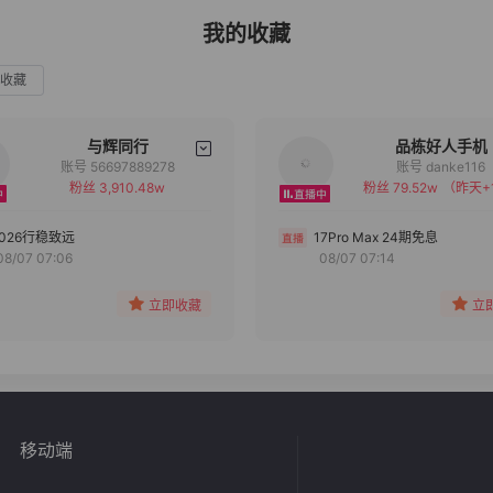
我的收藏
收藏
与辉同行
品栋好人手机
账号 56697889278
账号 danke116
粉丝 3,910.48w
粉丝 79.52w
（昨天+
备注
备注
分组
分组
2026行稳致远
17Pro Max 24期免息
08/07 07:06
08/07 07:14
收藏
收藏
立即收藏
立
移动端