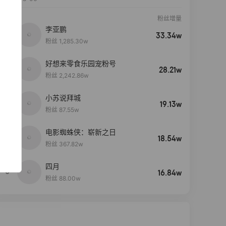
粉丝增量
李亚鹏
33.34w
粉丝 1,285.30w
好想来零食乐园宠粉号
28.21w
粉丝 2,242.86w
小苏说拜城
19.13w
粉丝 87.55w
电影蜘蛛侠：崭新之日
4
18.54w
粉丝 367.82w
四月
5
16.84w
粉丝 88.00w