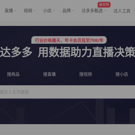
最高佣
直播
视频
小店
品牌
达多多甄选
达人工具
服务三只羊、董先生等行业头部客户
行业价格屠夫，年卡会员低至798/年
服务三只羊、董先生等行业头部客户
达多多
用数据助力直播决
行业价格屠夫，年卡会员低至798/年
搜商品
搜直播
搜视频
搜小店