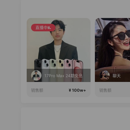
直播中
 24期免息
聊天
¥ 100w+
¥ 100w+
销售额
销售额