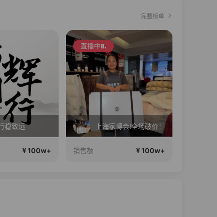
完整榜单
直播中
直播中
家博会!全场破价！
李宁儿童门店爆款赤兔8pro终于有货了，全网销冠刷新历史底价
南
¥ 100w+
¥ 100w+
销售额
销售额