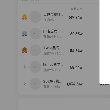
观看人次
销售额
买包包找叮
619.94w
100w+
当,一折购！
直播6小时50分
17秒
门店首发，秋
50.33w
100w+
款大上新！！
直播5小时59分
26秒
TWOI品牌直
84.54w
100w+
播间新款上
直播7小时3分5
新！！！
9秒
晚上高货专场
4
58.44w
100w+
大放漏
直播2小时32分
42秒
2026行稳致
5
1,034.51w
100w+
远
直播16小时41
分3秒