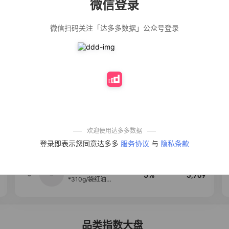
微信登录
佣金
热推达人
微信扫码关注「达多多数据」公众号登录
【净浮生】油污
28%
5,271
净厨房油烟机去
重油污去油王污
渍清洁剂油烟净
清洗剂
公仔牌顽渍净洗
20%
5,149
衣粉轻松搓洗去
污渍除菌除螨3倍
洁净去渍家用去
黄
一品欢【10包鲜
10%
4,321
凉皮】红油麻酱
鲜凉皮现做现发
免煮开袋即食劲
欢迎使用达多多数据
道爽口
艾草抽绳式免撕
4
50%
4,154
登录即表示您同意达多多
服务协议
与
隐私条款
垃圾袋大号特厚
自动收口厨房家
用宿舍不脏手实
惠装
麦醉侠 湿凉皮7袋
5
5%
3,709
*310g/袋红油麻
酱凉皮开袋即食
现做现发
品类指数大盘