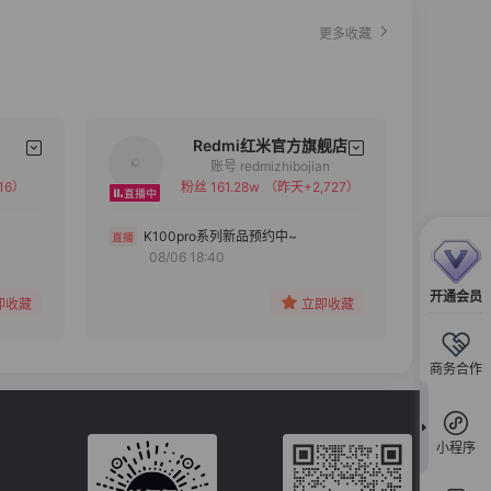
更多收藏
Redmi红米官方旗舰店
账号 redmizhibojian
16）
粉丝 161.28w
（昨天+2,727）
备注
分组
K100pro系列新品预约中~
08/06 18:40
收藏
开通会员
即收藏
立即收藏
商务合作
小程序