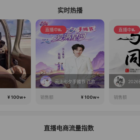
实时热播
直播中
直播中
云上七夕手镯节 百款手镯任你挑
2026行稳致远
上海
¥ 100w+
¥ 100w+
销售额
销售额
直播电商流量指数