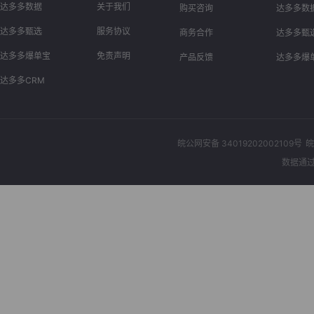
达多多数据
关于我们
购买咨询
达多多数
达多多甄选
服务协议
商务合作
达多多甄
达多多爆单宝
免责声明
产品反馈
达多多爆
达多多CRM
皖公网安备 34019202002109号
皖
数据通