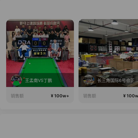
王孟南VS丁鹏
长三角国际6号仓正在直
¥ 100w+
¥ 100
销售额
销售额