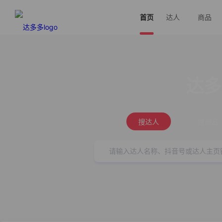
首页
达人
商品
达多
搜达人
搜商品