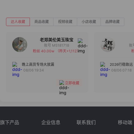
达人收藏
商品收藏
视频收藏
小店收藏
品牌收藏
老郑美伦美玉珠宝
账号 M5181718
粉丝 40.00w
（昨天+1,112）
粉
备注
分组
晚上高货专场大放漏
2026行稳致远
08/06 19:34
08/06 07:18
收藏
立即收藏
旗下产品
企业信息
联系我们
移动端