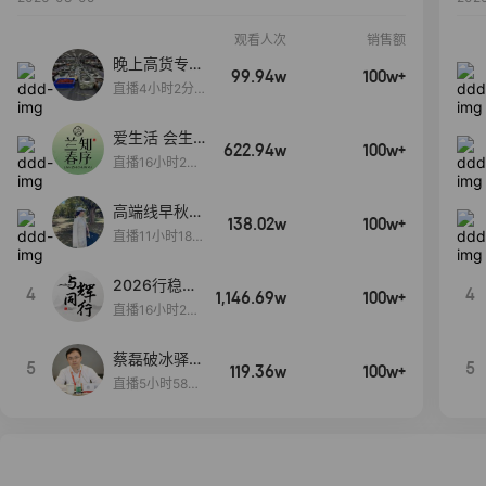
观看人次
销售额
晚上高货专场
99.94w
100w+
大放漏
直播4小时2分5
8秒
爱生活 会生
622.94w
100w+
活
直播16小时24
分31秒
高端线早秋现
138.02w
100w+
货首发
直播11小时18分
50秒
2026行稳致
4
4
1,146.69w
100w+
远
直播16小时20
分34秒
蔡磊破冰驿站
5
5
119.36w
100w+
直播间好物分
直播5小时58分
享
23秒