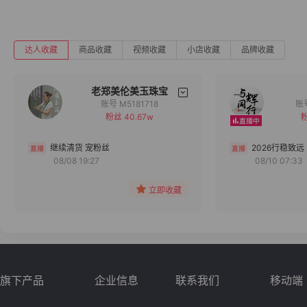
达人收藏
商品收藏
视频收藏
小店收藏
品牌收藏
老郑美伦美玉珠宝
账号 M5181718
粉丝 40.67w
粉
备注
分组
继续清货 宠粉丝
2026行稳致远
08/08 19:27
08/10 07:33
收藏
立即收藏
旗下产品
企业信息
联系我们
移动端