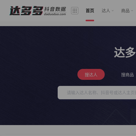
首页
达人
商品
达多
搜达人
搜商品