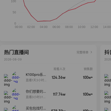
热门直播间
抖
完整榜单
2026-08-09
202
观看人次
销售额
K100pro系列
124.36w
100w+
新品预约中~
直播1天3小时3
5分58秒
你们想要的
117.74w
100w+
包！终于来
直播3小时31分
了！包你满
30秒
意！
买包包找叮