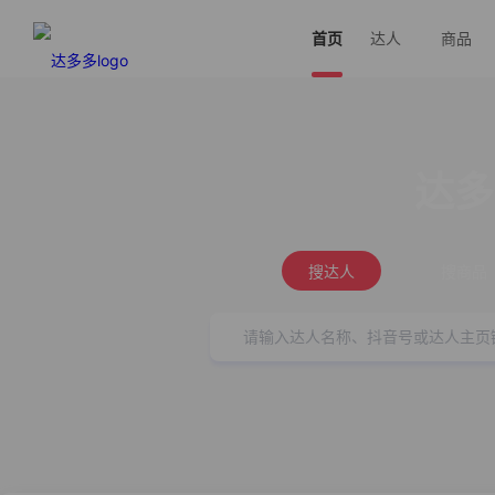
首页
达人
商品
达多
搜达人
搜商品