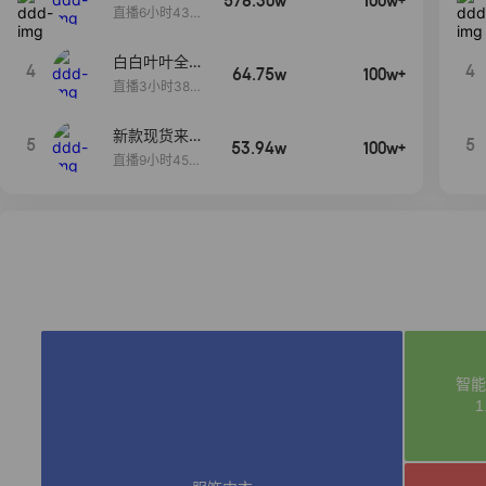
578.30w
100w+
当,一折购！
直播6小时43分
2秒
白白叶叶全品
4
4
64.75w
100w+
类好物补贴节
直播3小时38分
~
57秒
新款现货来了
5
5
53.94w
100w+
～
直播9小时45分
2秒