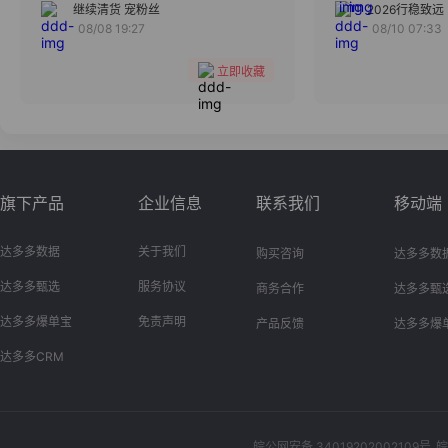
分组
继续清货 宠粉丝
2026行稳致远
08/08 19:27
08/10 07:33
收藏
立即收藏
旗下产品
企业信息
联系我们
移动端
达多多数据
关于我们
购买咨询
达多多数
达多多甄选
服务协议
商务合作
达多多甄
达多多爆单宝
免责声明
产品反馈
达多多爆
达多多CRM
皖公网安备 34019202002109号
皖