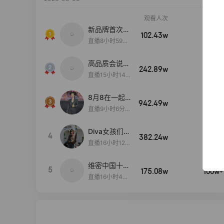
观看人次
销售额
新品牌首次大
102.43w
100w+
上新
直播8小时59分
7秒
高品质会说
242.89w
100w+
话….
直播15小时14
分50秒
8月8在一起
942.49w
100w+
生日献礼盛典
直播9小时6分1
2秒
Diva女孩们集
4
382.24w
100w+
合啦~意大利
直播16小时12
料特产来啦！
分
维密中国十周
5
175.08w
100w+
年 与你如此
直播16小时48
闪耀 抖音超
分34秒
级品牌日