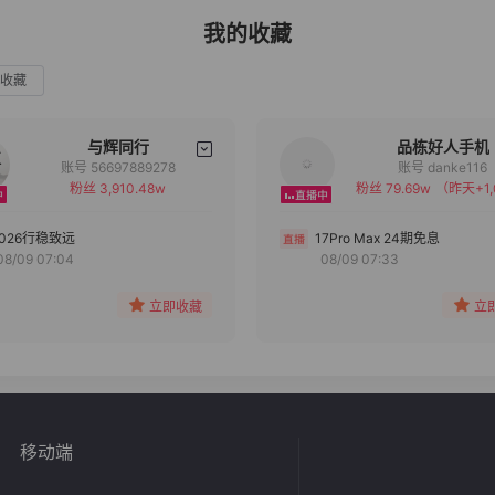
我的收藏
收藏
与辉同行
品栋好人手机
账号 56697889278
账号 danke116
粉丝 3,910.48w
粉丝 79.69w
（昨天+1,
备注
备注
分组
分组
2026行稳致远
17Pro Max 24期免息
08/09 07:04
08/09 07:33
收藏
收藏
立即收藏
立
移动端