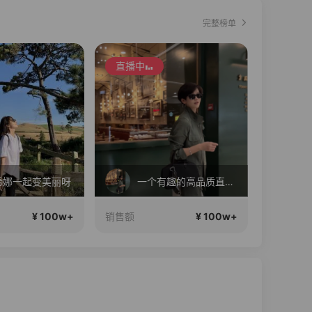
完整榜单
直播中
直播中
希娜一起变美丽呀
一个有趣的高品质直播间~
¥ 100w+
¥ 100w+
销售额
销售额