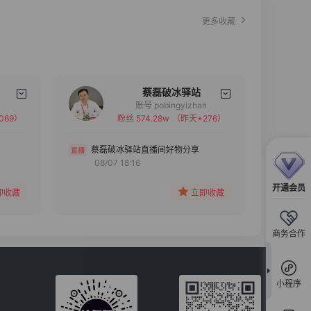
更多收藏
蔡磊破冰驿站
账号 pobingyizhan
069）
粉丝 574.28w
（昨天+276）
备注
分组
蔡磊破冰驿站直播间好物分享
08/07 18:16
收藏
开通会员
即收藏
立即收藏
商务合作
小程序