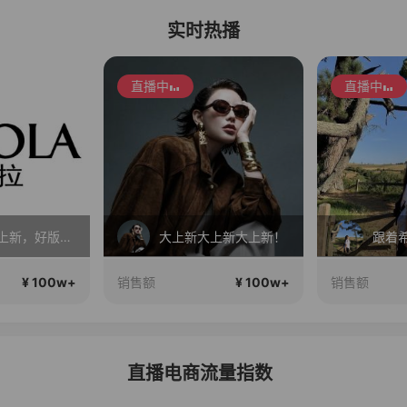
实时热播
直播中
直播中
乔拉夏季上新，好版型更显瘦
大上新大上新大上新！
跟着
¥ 100w+
¥ 100w+
销售额
销售额
直播电商流量指数