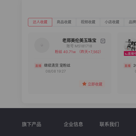
达人收藏
商品收藏
视频收藏
小店收藏
品牌
老郑美伦美玉珠宝
账号 M5181718
粉丝 40.71w
（昨天+7,562）
备注
分组
继续清货 宠粉丝
08/08 19:27
收藏
立即收藏
旗下产品
企业信息
联系我们