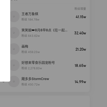
粉丝增量
王者万象棋
41.15w
粉丝 184.78w
笑笑姐👑8月8早8点《在一起》
32.40w
生日盛典
粉丝 643.62w
画梅
21.20w
粉丝 459.23w
好想来零食乐园宠粉号
4
18.65w
粉丝 2,278.83w
飓多多StormCrew
5
14.99w
粉丝 450.72w