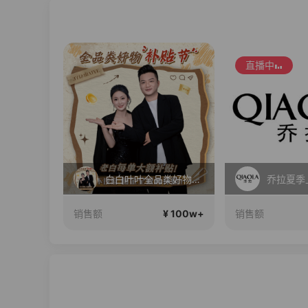
直播中
你们想要的包！终于来了！包你满意！
白白叶叶全品类好物补贴节~
¥ 100w+
¥ 100w+
销售额
销售额