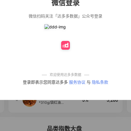
微信登录
佣金
热推达人
微信扫码关注「达多多数据」公众号登录
公仔牌顽渍净洗
20%
4,906
衣粉轻松搓洗去
污渍除菌除螨3倍
洁净去渍家用去
黄
【净浮生】油污
28%
4,849
净厨房油烟机去
重油污去油王污
渍清洁剂油烟净
清洗剂
一品欢【10包鲜
10%
4,294
凉皮】红油麻酱
鲜凉皮现做现发
免煮开袋即食劲
欢迎使用达多多数据
道爽口
【爆款推荐】力
4
12%
3,530
登录即表示您同意达多多
服务协议
与
隐私条款
士依兰香沐浴露
持久留香经典幽
莲家庭装官方正
品
麦醉侠 湿凉皮7袋
5
5%
3,260
*310g/袋红油麻
酱凉皮开袋即食
现做现发
品类指数大盘