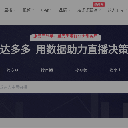
最高佣
直播
视频
小店
品牌
达多多甄选
达人工具
服务三只羊、董先生等行业头部客户
行业价格屠夫，年卡会员低至798/年
服务三只羊、董先生等行业头部客户
达多多
用数据助力直播决
行业价格屠夫，年卡会员低至798/年
搜商品
搜直播
搜视频
搜小店