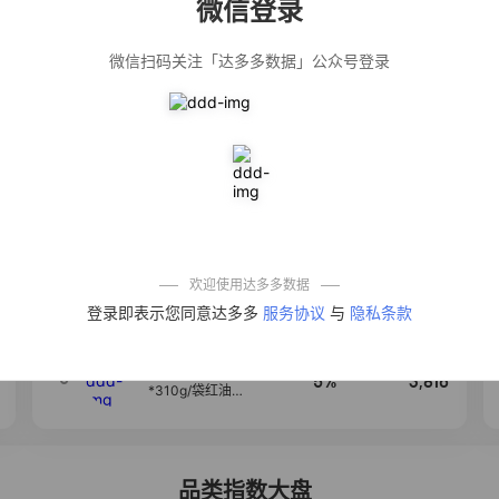
微信登录
佣金
热推达人
微信扫码关注「达多多数据」公众号登录
【净浮生】油污
28%
5,199
净厨房油烟机去
重油污去油王污
渍清洁剂油烟净
清洗剂
公仔牌顽渍净洗
20%
5,177
衣粉轻松搓洗去
污渍除菌除螨3倍
洁净去渍家用去
黄
【75只装】手提
50%
4,303
式垃圾袋子穿绳
加厚家用宿舍塑
料袋厨房抽绳式
欢迎使用达多多数据
垃圾袋
一品欢【10包鲜
4
10%
4,286
登录即表示您同意达多多
服务协议
与
隐私条款
凉皮】红油麻酱
鲜凉皮现做现发
免煮开袋即食劲
道爽口
麦醉侠 湿凉皮7袋
5
5%
3,816
*310g/袋红油麻
酱凉皮开袋即食
现做现发
品类指数大盘