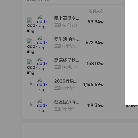
观看人次
销售额
晚上高货专场
99.94w
100w+
大放漏
直播4小时2分5
8秒
爱生活 会生
622.94w
100w+
活
直播16小时24
分31秒
高端线早秋现
138.02w
100w+
货首发
直播11小时18分
50秒
2026行稳致
4
1,146.69w
100w+
远
直播16小时20
分34秒
蔡磊破冰驿站
5
119.36w
100w+
直播间好物分
直播5小时58分
享
23秒