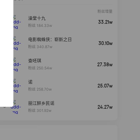
粉丝增量
澡堂十九
33.21w
粉丝 184.33w
电影蜘蛛侠：崭新之日
30.10w
粉丝 340.87w
查呸琪
27.38w
粉丝 250.54w
诺
4
25.07w
粉丝 258.70w
丽江醉乡民谣
5
24.27w
粉丝 301.92w