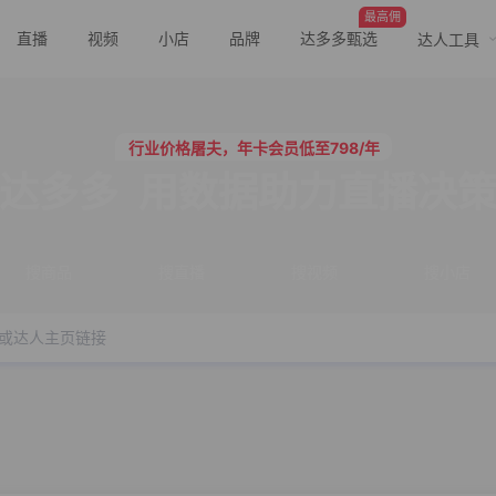
最高佣
直播
视频
小店
品牌
达多多甄选
达人工具
行业价格屠夫，年卡会员低至798/年
服务三只羊、董先生等行业头部客户
行业价格屠夫，年卡会员低至798/年
服务三只羊、董先生等行业头部客户
达多多
用数据助力直播决
搜商品
搜直播
搜视频
搜小店