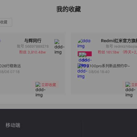
我的收藏
收藏
与辉同行
Redmi红米官方旗
账号 56697889278
账号 redmizhiboji
粉丝 3,910.48w
粉丝 161.18w
（昨天+2,
备注
备注
分组
分组
2026行稳致远
K100pro系列新品预约中~
08/06 07:18
08/06 18:40
收藏
收藏
立即收藏
立
移动端