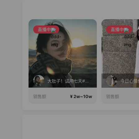
直播中
直播中
米诗缇轻奢定制睡衣家居服正在直播
大肚子！试用七天#宝妈，上班族腰带
今日心情
 2w~10w
¥ 2w~10w
销售额
销售额