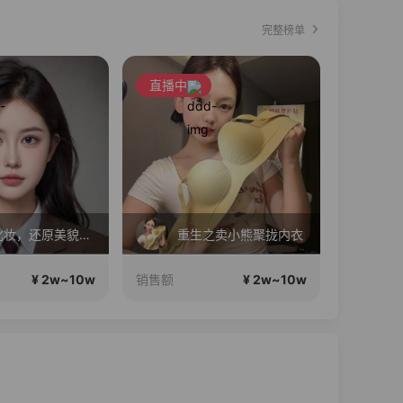
完整榜单
直播中
直播中
有效化妆，还原美貌，公主请进
重生之卖小熊聚拢内衣
一
¥ 2w~10w
¥ 2w~10w
销售额
销售额