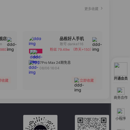
更多收藏
舰店
品栋好人手机
an
账号 danke116
980）
粉丝 79.49w
（昨天+150）
备注
分组
17Pro Max 24期免息
08/06 16:04
收藏
开通会员
即收藏
立即收藏
商务合作
小程序