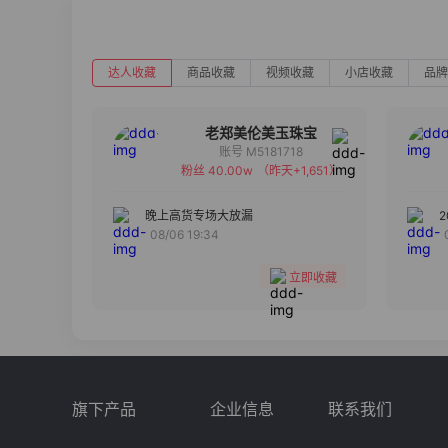
达人收藏
商品收藏
视频收藏
小店收藏
品牌
老郑美伦美玉珠宝
账号 M5181718
粉丝 40.00w
（昨天+1,651）
备注
分组
晚上高货专场大放漏
08/06 19:34
收藏
立即收藏
旗下产品
企业信息
联系我们