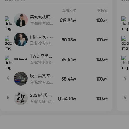
观看人次
销售额
买包包找叮
619.94w
100w+
当,一折购！
直播6小时50分
17秒
门店首发，秋
50.33w
100w+
款大上新！！
直播5小时59分
26秒
TWOI品牌直
84.54w
100w+
播间新款上
直播7小时3分5
新！！！
9秒
晚上高货专场
4
4
58.44w
100w+
大放漏
直播2小时32分
42秒
2026行稳致
5
5
1,034.51w
100w+
远
直播16小时41
分3秒