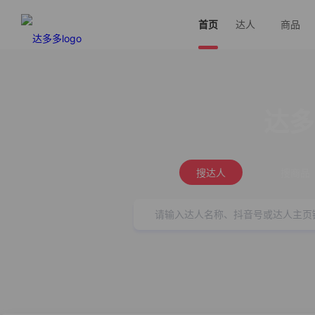
首页
达人
商品
达多
搜达人
搜商品