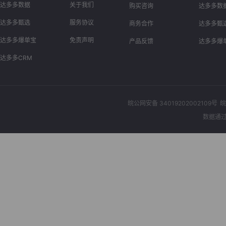
达多多数据
关于我们
购买咨询
达多多数
达多多甄选
服务协议
商务合作
达多多甄
达多多爆单宝
免责声明
产品反馈
达多多爆
达多多CRM
皖公网安备 34019202002109号
皖
数据通