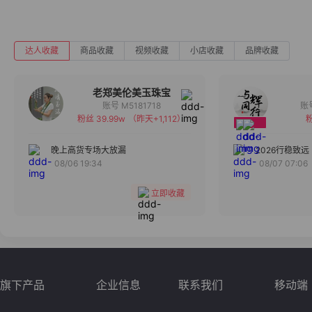
达人收藏
商品收藏
视频收藏
小店收藏
品牌收藏
老郑美伦美玉珠宝
账号 M5181718
粉丝 39.99w
（昨天+1,112）
粉
备注
分组
晚上高货专场大放漏
2026行稳致远
08/06 19:34
08/07 07:06
收藏
立即收藏
旗下产品
企业信息
联系我们
移动端