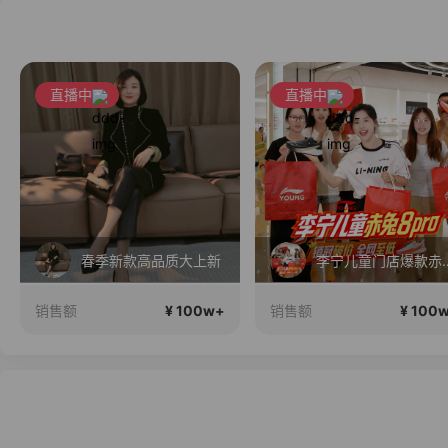
直播中
直播中
春季新款高品质大上新
李宁儿童门店爆款赤兔8pro终
¥ 100w+
¥ 100
销售额
销售额