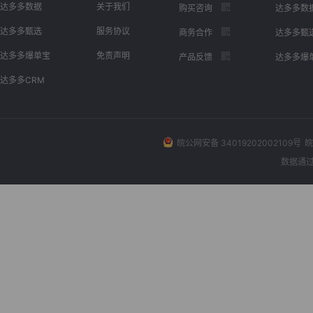
达多多数据
关于我们
购买咨询
达多多数
达多多甄选
服务协议
商务合作
达多多甄
达多多爆单宝
免责声明
产品反馈
达多多爆
达多多CRM
皖公网安备 34019202002109号
皖
数据通