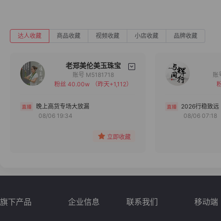
达人收藏
商品收藏
视频收藏
小店收藏
品牌收藏
老郑美伦美玉珠宝
账号 M5181718
粉丝 40.00w
（昨天+1,112）
粉
备注
分组
晚上高货专场大放漏
2026行稳致远
08/06 19:34
08/06 07:18
收藏
立即收藏
旗下产品
企业信息
联系我们
移动端