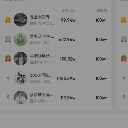
观看人次
销售额
晚上高货专场
99.94w
100w+
大放漏
直播4小时2分5
8秒
爱生活 会生
622.94w
100w+
活
直播16小时24
分31秒
高端线早秋现
138.02w
100w+
货首发
直播11小时18分
50秒
2026行稳致
4
4
1,146.69w
100w+
远
直播16小时20
分34秒
蔡磊破冰驿站
5
5
119.36w
100w+
直播间好物分
直播5小时58分
享
23秒