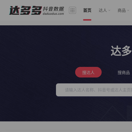
首页
达人
商品
达多
搜达人
搜商品