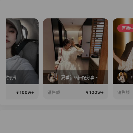
直播中
夏季新品搭配分享～
维密中
¥ 100w+
¥ 100
销售额
销售额