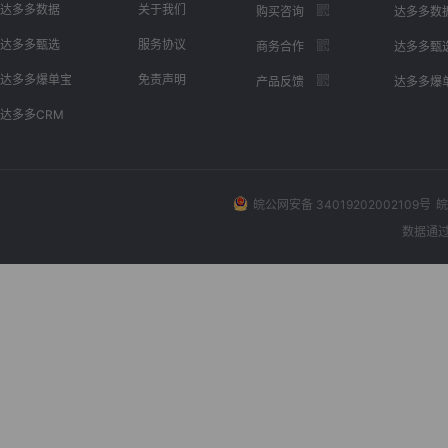
达多多数据
关于我们
购买咨询
达多多数
达多多甄选
服务协议
商务合作
达多多甄
达多多爆单宝
免责声明
产品反馈
达多多爆
达多多CRM
皖公网安备 34019202002109号
皖
数据通