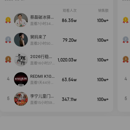
观看人次
销售额
蔡磊破冰驿站
86.35w
100w+
直播间好物分
直播7小时34分
享
3秒
舅妈来了
79.20w
100w+
直播2小时50分
53秒
2026行稳致
1,020.03w
100w+
远
直播16小时27
分18秒
REDMI K100
4
4
63.54w
100w+
Pro系列新品
直播1天44分10
手机预约开
秒
启！
李宁儿童门店
5
5
347.11w
100w+
爆款赤兔8pr
直播15小时59
o终于有货
分52秒
了，全网销冠
刷新历史底价