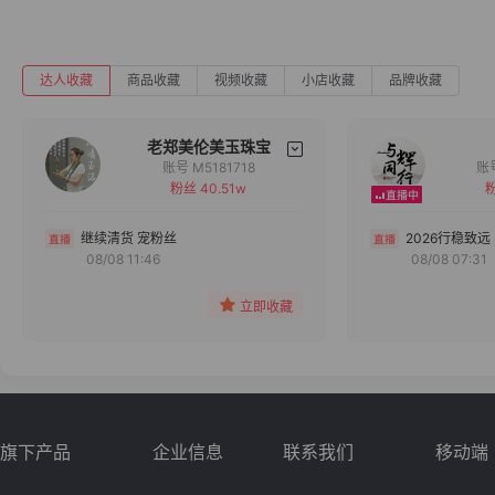
达人收藏
商品收藏
视频收藏
小店收藏
品牌收藏
老郑美伦美玉珠宝
账号 M5181718
粉丝 40.51w
粉
备注
分组
继续清货 宠粉丝
2026行稳致远
08/08 11:46
08/08 07:31
收藏
立即收藏
旗下产品
企业信息
联系我们
移动端