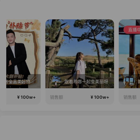
直播中
跟着希娜一起变美丽呀
新款现货来了～
¥ 100w+
¥ 100
销售额
销售额