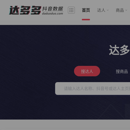
首页
达人
商品
达多
搜达人
搜商品