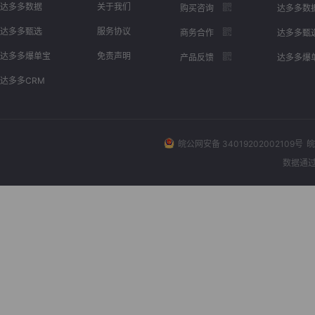
达多多数据
关于我们
购买咨询
达多多数
达多多甄选
服务协议
商务合作
达多多甄
达多多爆单宝
免责声明
产品反馈
达多多爆
达多多CRM
皖公网安备 34019202002109号
皖
数据通