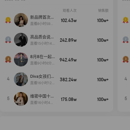
观看人次
销售额
新品牌首次大
102.43w
100w+
上新
直播8小时59分
7秒
高品质会说
242.89w
100w+
话….
直播15小时14
分50秒
8月8在一起
942.49w
100w+
生日献礼盛典
直播9小时6分1
2秒
Diva女孩们集
4
4
382.24w
100w+
合啦~意大利
直播16小时12
料特产来啦！
分
维密中国十周
5
5
175.08w
100w+
年 与你如此
直播16小时48
闪耀 抖音超
分34秒
级品牌日