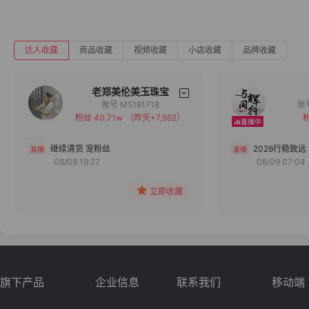
达人收藏
商品收藏
视频收藏
小店收藏
品牌收藏
老郑美伦美玉珠宝
账号 M5181718
粉丝 40.71w
（昨天+7,562）
粉
备注
分组
继续清货 宠粉丝
2026行稳致远
08/08 19:27
08/09 07:04
收藏
立即收藏
旗下产品
企业信息
联系我们
移动端